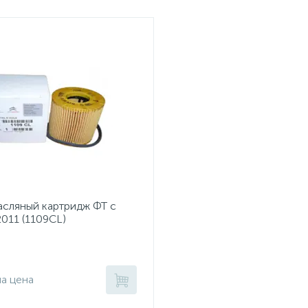
асляный картридж ФТ c
011 (1109CL)
на цена