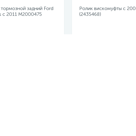
 тормозной задний Ford
Ролик вискомуфты с 200
s с 2011 M2000475
(2435468)
казана цена
Не указана цена
сультация? Задайте вопрос пря