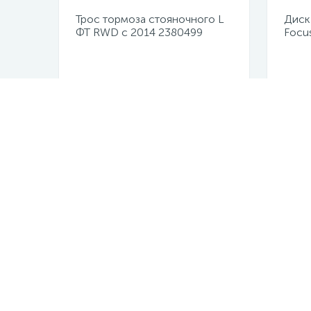
Трос тормоза стояночного L
Диск
ФТ RWD с 2014 2380499
Focu
Не указана цена
Не у
Нужна кон
+7