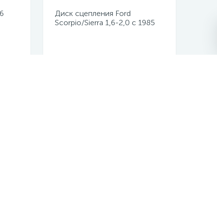
6
Диск сцепления Ford
Scorpio/Sierra 1,6-2,0 с 1985
по 1994 7172821001
Не указана цена
мо сейчас!
Отправить сообщение