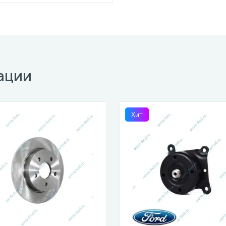
ации
Хит