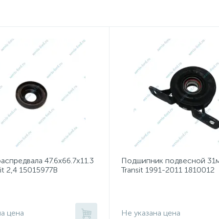
аспредвала 47.6x66.7x11.3
Подшипник подвесной 31м
sit 2,4 15015977B
Transit 1991-2011 1810012
на цена
Не указана цена