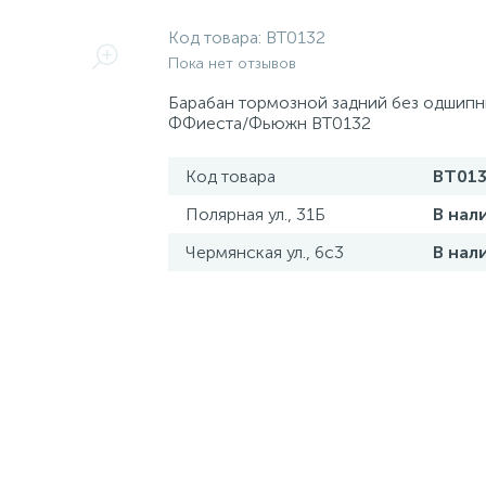
Код товара:
BT0132
Пока нет отзывов
Барабан тормозной задний без одшипн
ФФиеста/Фьюжн BT0132
Код товара
BT013
Полярная ул., 31Б
В нал
Чермянская ул., 6с3
В нал