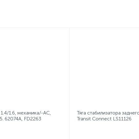
1.4/1.6, механика/-AC,
Тяга стабилизатора заднег
5. 62074A, FD2263
Transit Connect LS11126