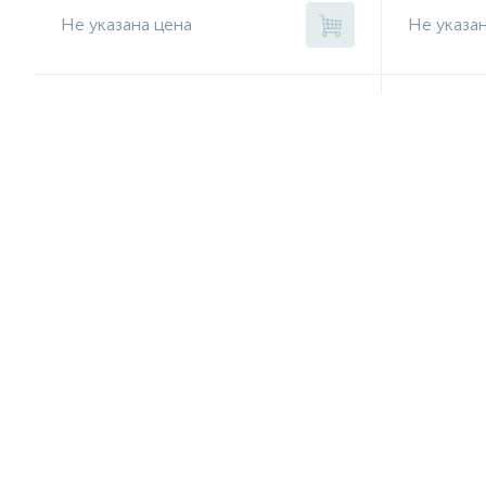
Не указана цена
Не указа
Патрубок радиатора левый 13118271
Мотор ом
ФТ с 200