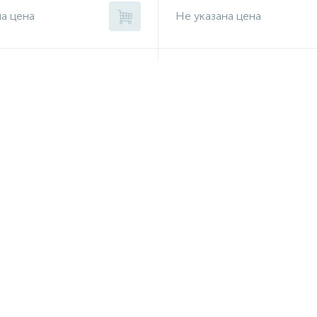
на цена
Не указана цена
ывателя стекла лобового
0 по 2014 465010