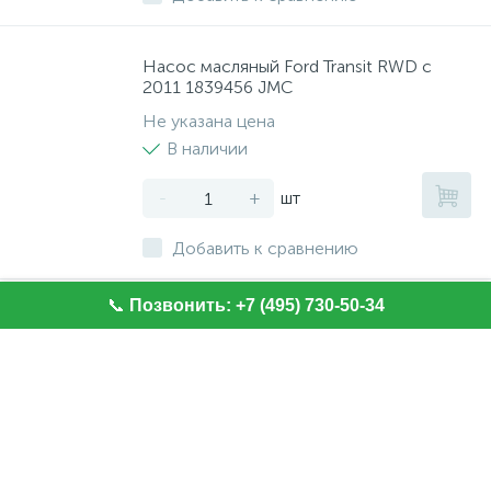
Насос масляный Ford Transit RWD с
2011 1839456 JMC
Не указана цена
В наличии
-
+
шт
Добавить к сравнению
📞
Позвонить: +7 (495) 730-50-34
Ролик ремня генератора с натяжителем
с 2005 по 2008. 2111716/541499
Не указана цена
В наличии
-
+
шт