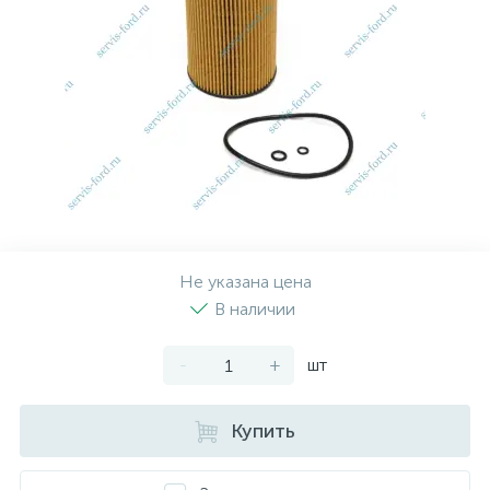
Рулевая система
Масло МОТОРНОЕ
Топливная система
МАСЛО ТРАНСМИССИОННОЕ
Тормозная система
ТОРМОЗНАЯ ЖИДКОСТЬ
Автоэлектрика
АНТИФРИЗ
Не указана цена
ПРИВОДНОЙ РЕМЕНЬ
В наличии
-
+
шт
РОЛИКИ
Купить
ТОРМОЗНЫЕ КОЛОДКИ