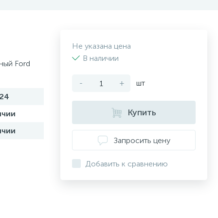
Не указана цена
В наличии
ный Ford
-
+
шт
24
Купить
ичии
ичии
Запросить цену
Добавить к сравнению