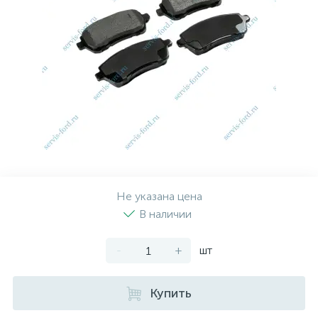
Рулевая система
Масло МОТОРНОЕ
Топливная система
МАСЛО ТРАНСМИССИОННОЕ
Тормозная система
ТОРМОЗНАЯ ЖИДКОСТЬ
Автоэлектрика
АНТИФРИЗ
ПРИВОДНОЙ РЕМЕНЬ
Не указана цена
В наличии
РОЛИКИ
-
+
шт
ТОРМОЗНЫЕ КОЛОДКИ
Купить