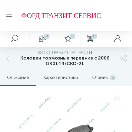
ФОРД ТРАНЗИТ СЕРВИС
0
0
0
Автосервис
О магазине
Обзоры и советы
Т.О. ФОРД ТРАНЗИТ
ФОРД ТРАНЗИТ. ЗАПЧАСТИ
Колодки тормозные передние с 2008
Ремонт подвески и ходовой части
Отзывы о компании
Обзоры
Фильтр МАСЛЯНЫЙ
GK0144/CKD-21
Описание
Характеристики
Отзывы
Ремонт агрегатов
Рейтинг
Фильтр ТОПЛИВНЫЙ
0
Кузовные работы
Технологии
Фильтр ВОЗДУШНЫЙ
Плановое Т.О.
Фильтр САЛОННЫЙ