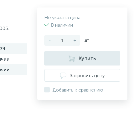
Не указана цена
В наличии
005.
-
+
шт
74
Купить
ичии
ичии
Запросить цену
Добавить к сравнению