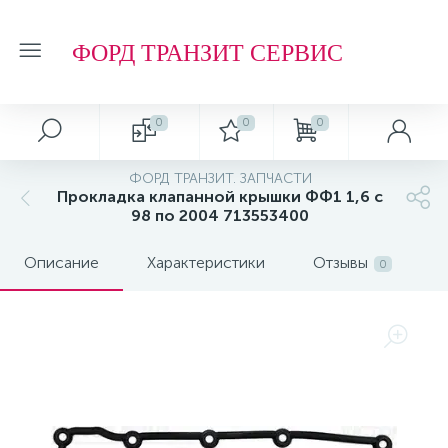
ФОРД ТРАНЗИТ СЕРВИС
0
0
0
Автосервис
О магазине
Обзоры и советы
Т.О. ФОРД ТРАНЗИТ
ФОРД ТРАНЗИТ. ЗАПЧАСТИ
Прокладка клапанной крышки ФФ1 1,6 с
Ремонт подвески и ходовой части
Отзывы о компании
Обзоры
Фильтр МАСЛЯНЫЙ
98 по 2004 713553400
Описание
Характеристики
Отзывы
Ремонт агрегатов
Рейтинг
Фильтр ТОПЛИВНЫЙ
0
Кузовные работы
Технологии
Фильтр ВОЗДУШНЫЙ
Плановое Т.О.
Фильтр САЛОННЫЙ