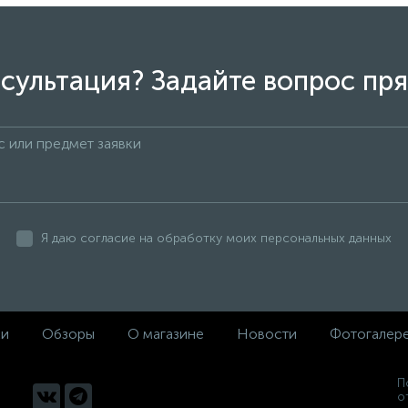
сцепления главный Ford
Бензонасос с фильтром и 
 2014 2289077 / 1817596 /
ФМ с 2007 по 2014 2,0 F0
43BC JMC
на цена
Не указана цена