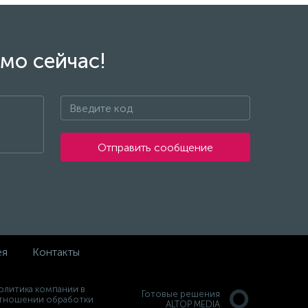
датчиком
Манжета тормозного суппорта
17081652
Mercedes-Benz Вито с 96 по 2003
А0004211148
Не указана цена