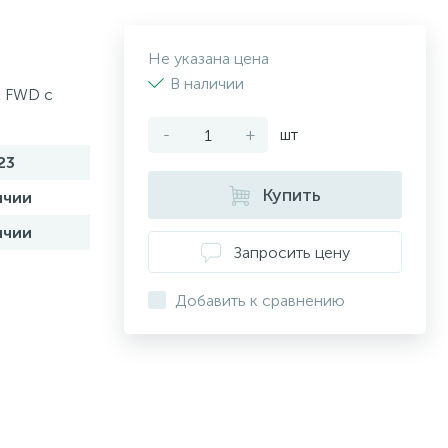
Не указана цена
В наличии
t FWD с
-
+
шт
23
Купить
ичии
ичии
Запросить цену
Добавить к сравнению