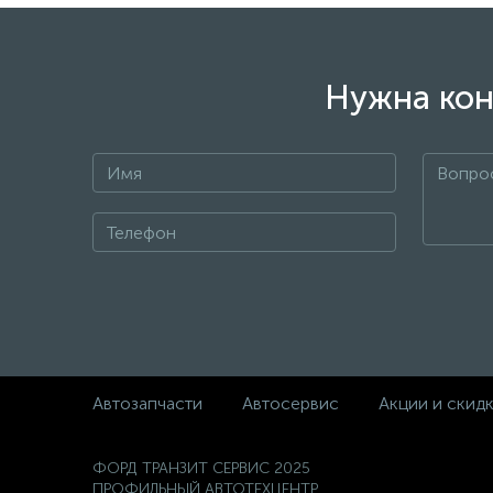
Похожие товары
Патрубок отопителя Ford Transit 2,2
Цилиндр 
с 2011 1799006
Transit с
BK217A5
Не указана цена
Не указа