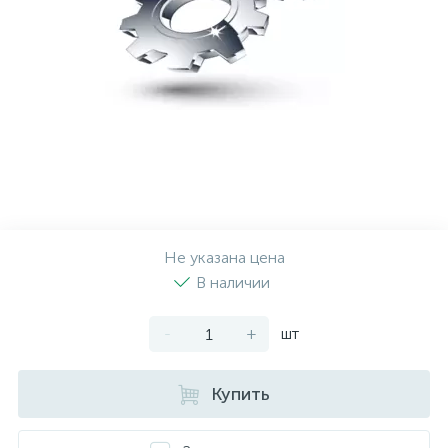
Рулевая система
Масло МОТОРНОЕ
Топливная система
МАСЛО ТРАНСМИССИОННОЕ
Тормозная система
ТОРМОЗНАЯ ЖИДКОСТЬ
Автоэлектрика
АНТИФРИЗ
Не указана цена
ПРИВОДНОЙ РЕМЕНЬ
В наличии
-
+
шт
РОЛИКИ
Купить
ТОРМОЗНЫЕ КОЛОДКИ