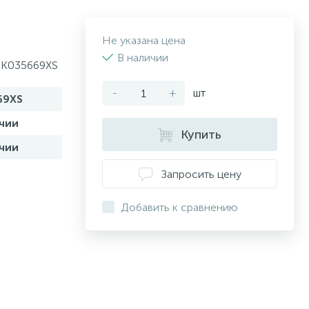
Не указана цена
В наличии
. K035669XS
-
+
шт
69XS
чии
Купить
чии
Запросить цену
Добавить к сравнению