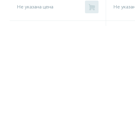
Не указана цена
Не указа
Колодки тормозные передние
Трос сто
Вольво P86016
правый Ф