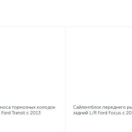
зноса тормозных колодок
Сайлентблок переднего ры
Ford Transit с 2013
задний L/R Ford Focus с 20
M8083020