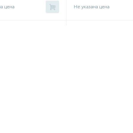
на цена
Не указана цена
яночного тормоза левый,
Ф, 06~11