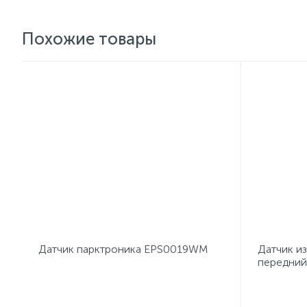
Похожие товары
Датчик парктроника EPS0019WM
Датчик и
передний 
BW1139