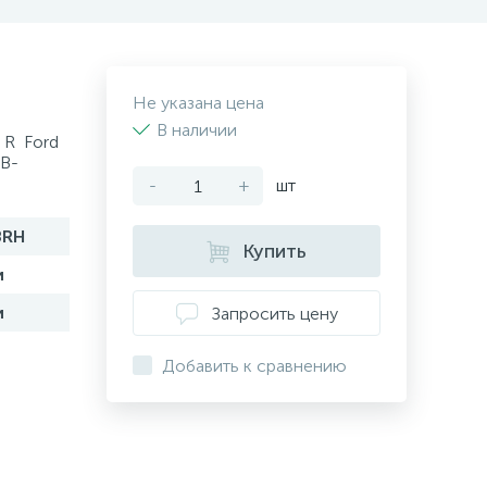
Не указана цена
В наличии
 R Ford
AB-
-
+
шт
8RH
Купить
и
и
Запросить цену
Добавить к сравнению