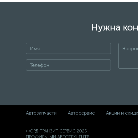
Похожие товары
Подшипник редуктора Tип 32
Герметик
передний внутренний 37x76x29
5758600
440375 FORD. 6144969
Не указана цена
Не указа