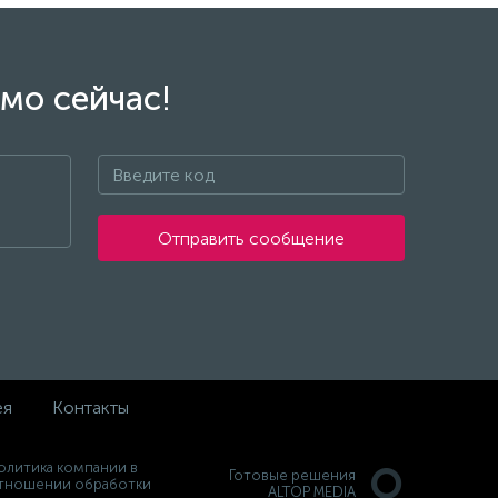
cus
Опора ДВС нижняя ФТ FWD с 2014
M8080117
Не указана цена