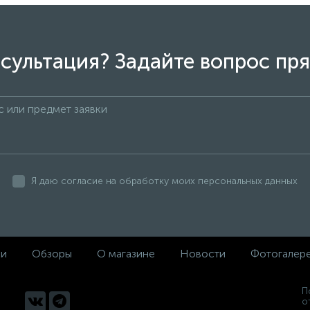
 BENSON полиуретановый
Опора ДВС правая Ford Fo
ML
Ecoboost 2706131
на цена
Не указана цена