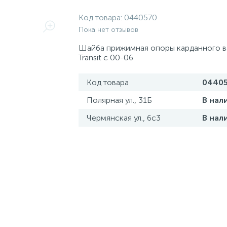
Код товара:
0440570
Пока нет отзывов
Шайба прижимная опоры карданного ва
Transit с 00-06
Код товара
0440
Полярная ул., 31Б
В нал
Чермянская ул., 6с3
В нал