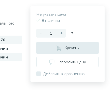
Не указана цена
В наличии
ла Ford
-
+
шт
570
Купить
ичии
ичии
Запросить цену
Добавить к сравнению