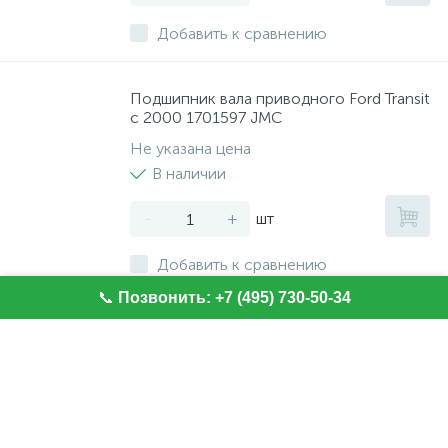
Добавить к сравнению
Подшипник вала приводного Ford Transit
с 2000 1701597 JMC
Не указана цена
В наличии
-
+
шт
Добавить к сравнению
📞
Позвонить: +7 (495) 730-50-34
Диск тормозной передний вент. Ford
Focus с 2005, 278мм. M2000400
Не указана цена
В наличии