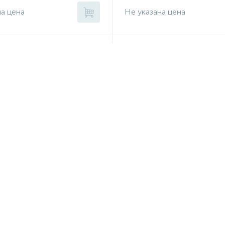
на цена
Не указана цена
 к-кт 1.4/1.6 1998-2012.
 09