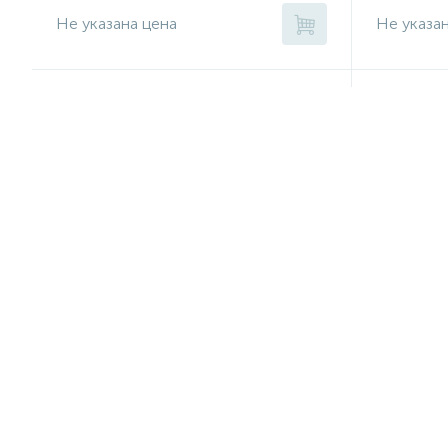
Не указана цена
Не указа
Лампа ближнего света H7 BOSCH
Сцепление
1987301012
622 2414