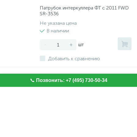
Патрубок интеркуллера ФТ с 2011 FWD
SR-3536
Не указана цена
В наличии
-
+
шт
Добавить к сравнению
Рейка рулевая.R20681NW
📞
Позвонить: +7 (495) 730-50-34
Не указана цена
В наличии
-
+
шт
Добавить к сравнению