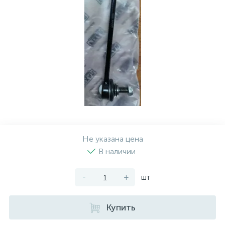
Рулевая система
Масло МОТОРНОЕ
Топливная система
МАСЛО ТРАНСМИССИОННОЕ
Тормозная система
ТОРМОЗНАЯ ЖИДКОСТЬ
Автоэлектрика
АНТИФРИЗ
ПРИВОДНОЙ РЕМЕНЬ
Не указана цена
В наличии
РОЛИКИ
-
+
шт
ТОРМОЗНЫЕ КОЛОДКИ
Купить