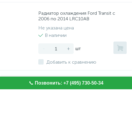
Радиатор охлаждения Ford Transit с
2006 по 2014 LRC10AB
Не указана цена
В наличии
-
+
шт
Добавить к сравнению
Бендикс стартера Ford Transit 2.2/2.4 с
📞
Позвонить: +7 (495) 730-50-34
2006 47006
Не указана цена
В наличии
-
+
шт
Добавить к сравнению