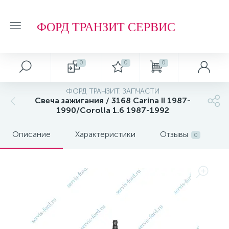
ФОРД ТРАНЗИТ СЕРВИС
0
0
0
Автосервис
О магазине
Обзоры и советы
Т.О. ФОРД ТРАНЗИТ
ФОРД ТРАНЗИТ. ЗАПЧАСТИ
Свеча зажигания / 3168 Carina II 1987-
Ремонт подвески и ходовой части
Отзывы о компании
Обзоры
Фильтр МАСЛЯНЫЙ
1990/Corolla 1.6 1987-1992
Описание
Характеристики
Отзывы
Ремонт агрегатов
Рейтинг
Фильтр ТОПЛИВНЫЙ
0
Кузовные работы
Технологии
Фильтр ВОЗДУШНЫЙ
Плановое Т.О.
Фильтр САЛОННЫЙ