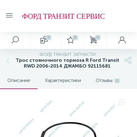
ФОРД ТРАНЗИТ СЕРВИС
0
0
0
Автосервис
О магазине
Обзоры и советы
Т.О. ФОРД ТРАНЗИТ
ФОРД ТРАНЗИТ. ЗАПЧАСТИ
Трос стояночного тормоза R Ford Transit
Ремонт подвески и ходовой части
Отзывы о компании
Обзоры
Фильтр МАСЛЯНЫЙ
RWD 2006-2014 ДЖАМБО 92115681
Описание
Характеристики
Отзывы
Ремонт агрегатов
Рейтинг
Фильтр ТОПЛИВНЫЙ
0
Кузовные работы
Технологии
Фильтр ВОЗДУШНЫЙ
Плановое Т.О.
Фильтр САЛОННЫЙ