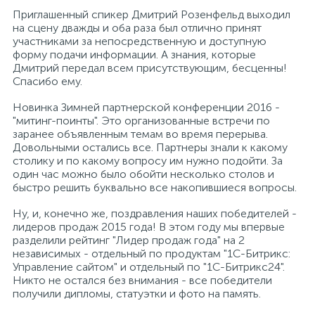
Приглашенный спикер Дмитрий Розенфельд выходил
на сцену дважды и оба раза был отлично принят
участниками за непосредственную и доступную
форму подачи информации. А знания, которые
Дмитрий передал всем присутствующим, бесценны!
Спасибо ему.
Новинка Зимней партнерской конференции 2016 -
"митинг-поинты". Это организованные встречи по
заранее объявленным темам во время перерыва.
Довольными остались все. Партнеры знали к какому
столику и по какому вопросу им нужно подойти. За
один час можно было обойти несколько столов и
быстро решить буквально все накопившиеся вопросы.
Ну, и, конечно же, поздравления наших победителей -
лидеров продаж 2015 года! В этом году мы впервые
разделили рейтинг "Лидер продаж года" на 2
независимых - отдельный по продуктам "1С-Битрикс:
Управление сайтом" и отдельный по "1С-Битрикс24".
Никто не остался без внимания - все победители
получили дипломы, статуэтки и фото на память.