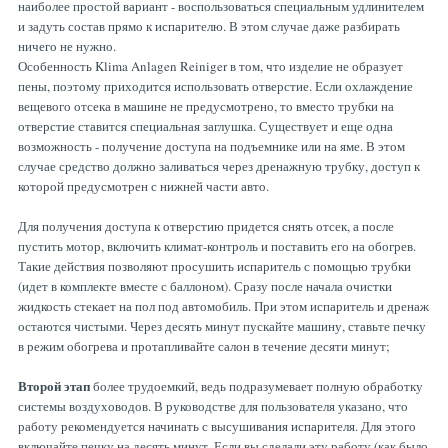
наиболее простой вариант - воспользоваться специальным удлинителем
и задуть состав прямо к испарителю. В этом случае даже разбирать
ничего не нужно.
Особенность Klima Anlagen Reiniger в том, что изделие не образует
пены, поэтому приходится использовать отверстие. Если охлаждение
вещевого отсека в машине не предусмотрено, то вместо трубки на
отверстие ставится специальная заглушка. Существует и еще одна
возможность - получение доступа на подъемнике или на яме. В этом
случае средство должно заливаться через дренажную трубку, доступ к
которой предусмотрен с нижней части авто.
Для получения доступа к отверстию придется снять отсек, а после
пустить мотор, включить климат-контроль и поставить его на обогрев.
Такие действия позволяют просушить испаритель с помощью трубки
(идет в комплекте вместе с баллоном). Сразу после начала очистки
жидкость стекает на пол под автомобиль. При этом испаритель и дренаж
остаются чистыми. Через десять минут пускайте машину, ставьте печку
в режим обогрева и протапливайте салон в течение десяти минут;
Второй этап
более трудоемкий, ведь подразумевает полную обработку
системы воздуховодов. В руководстве для пользователя указано, что
работу рекомендуется начинать с высушивания испарителя. Для этого
включайте печку на десять минут. Если вы сделали эту работу (как было