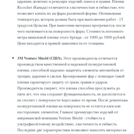
царапин, колючих и режущих изделий, износа и гравия. Пленки
Ricochet (Канада) отличаются эластичностью и гибкостью, что
позволяет клеить их на фары различной формы. Оптимальная
температура, которая должна быть при выполнении работ - 15
градусов Цельсия. При нанесении материал прогревается, после
чего натягивается на поверхность фары. Стоимость погонного
метра виниловой пленки этого бренда - от 1000 до 3000 рублей.
Цена находится в прямой зависимости от толщины.
3M Venture Shield (США).
Этот производитель отличается
производством качественной и надежной полиуретановой
пленки, способной надежно защитить элементы автомобиля от
трещин, царапин и сколов. Бронирование фар с помощью такой
пленки гарантирует защиту от грязи, гравия и ударов.
Производитель уверяет, что пленка способна прослужить до
пяти лет, что она сохранит функциональность, не расползется и
не сползет с поверхности через какое-то время. После демонтажа
полиуретановой пленки на поверхности не остается клея или
посторонних элементов. Главное преимущество изделий от
американской компании Venture Shield - стойкость к
ультрафиолетовому воздействию, эластичность и гибкость.
Последние две характеристики позволяют наносить материал на