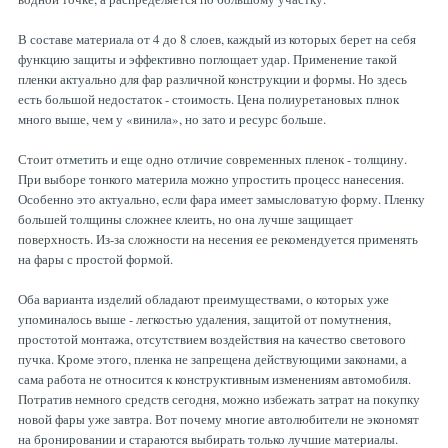
В составе материала от 4 до 8 слоев, каждый из которых берет на себя
функцию защиты и эффективно поглощает удар. Применение такой
пленки актуально для фар различной конструкции и формы. Но здесь
есть большой недостаток - стоимость. Цена полиуретановых плнок
много выше, чем у «винила», но зато и ресурс больше.
Стоит отметить и еще одно отличие современных пленок - толщину.
При выборе тонкого материла можно упростить процесс нанесения.
Особенно это актуально, если фара имеет замысловатую форму. Пленку
большей толщины сложнее клеить, но она лучше защищает
поверхность. Из-за сложности на несения ее рекомендуется применять
на фары с простой формой.
Оба варианта изделий обладают преимуществами, о которых уже
упоминалось выше - легкостью удаления, защитой от помутнения,
простотой монтажа, отсутствием воздействия на качество светового
пучка. Кроме этого, пленка не запрещена действующими законами, а
сама работа не относится к конструктивным изменениям автомобиля.
Потратив немного средств сегодня, можно избежать затрат на покупку
новой фары уже завтра. Вот почему многие автолюбители не экономят
на бронировании и стараются выбирать только лучшие материалы.