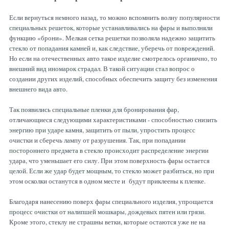
Если вернуться немного назад, то можно вспомнить волну популярности
специальных решеток, которые устанавливались на фары и выполняли
функцию «брони». Мелкая сетка решетки позволяла надежно защитить
стекло от попадания камней и, как следствие, уберечь от повреждений.
Но если на отечественных авто такое изделие смотрелось органично, то
внешний вид иномарок страдал. В такой ситуации стал вопрос о
создании других изделий, способных обеспечить защиту без изменения
внешнего вида авто.
Так появились специальные пленки для бронирования фар,
отличающиеся следующими характеристиками - способностью снизить
энергию при ударе камня, защитить от пыли, упростить процесс
очистки и сберечь лампу от разрушения. Так, при попадании
постороннего предмета в стекло происходит распределение энергии
удара, что уменьшает его силу. При этом поверхность фары остается
целой. Если же удар будет мощным, то стекло может разбиться, но при
этом осколки останутся в одном месте и будут приклеены к пленке.
Благодаря нанесению поверх фары специального изделия, упрощается
процесс очистки от налипшей мошкары, дождевых пятен или грязи.
Кроме этого, стеклу не страшны ветки, которые остаются уже не на