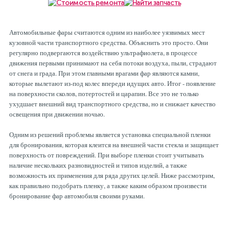
Рулевая система
Масло МОТОРНОЕ
Автомобильные фары считаются одним из наиболее уязвимых мест
Топливная система
МАСЛО ТРАНСМИССИОННОЕ
кузовной части транспортного средства. Объяснить это просто. Они
регулярно подвергаются воздействию ультрафиолета, в процессе
движения первыми принимают на себя потоки воздуха, пыли, страдают
Тормозная система
ТОРМОЗНАЯ ЖИДКОСТЬ
от снега и града. При этом главными врагами фар являются камни,
которые вылетают из-под колес впереди идущих авто. Итог - появление
на поверхности сколов, потертостей и царапин. Все это не только
ухудшает внешний вид транспортного средства, но и снижает качество
Автоэлектрика
АНТИФРИЗ
освещения при движении ночью.
Одним из решений проблемы является установка специальной пленки
ПРИВОДНОЙ РЕМЕНЬ
для бронирования, которая клеится на внешней части стекла и защищает
поверхность от повреждений. При выборе пленки стоит учитывать
наличие нескольких разновидностей и типов изделий, а также
РОЛИКИ
возможность их применения для ряда других целей. Ниже рассмотрим,
как правильно подобрать пленку, а также каким образом произвести
бронирование фар автомобиля своими руками.
ТОРМОЗНЫЕ КОЛОДКИ