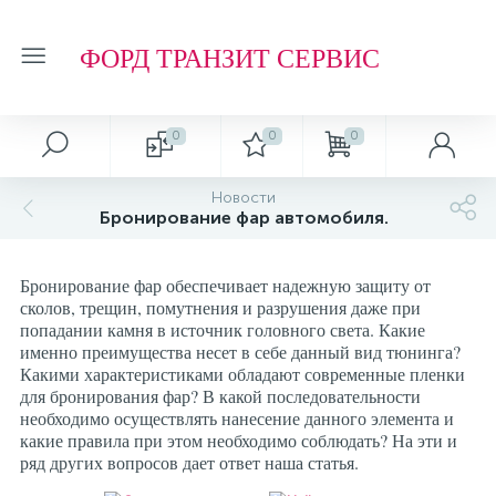
ФОРД ТРАНЗИТ СЕРВИС
0
0
0
Автосервис
О магазине
Обзоры и советы
Т.О. ФОРД ТРАНЗИТ
Новости
Бронирование фар автомобиля.
Ремонт подвески и ходовой части
Отзывы о компании
Обзоры
Фильтр МАСЛЯНЫЙ
Бронирование фар обеспечивает надежную защиту от
Ремонт агрегатов
Рейтинг
Фильтр ТОПЛИВНЫЙ
сколов, трещин, помутнения и разрушения даже при
попадании камня в источник головного света. Какие
именно преимущества несет в себе данный вид тюнинга?
Кузовные работы
Технологии
Фильтр ВОЗДУШНЫЙ
Какими характеристиками обладают современные пленки
для бронирования фар? В какой последовательности
необходимо осуществлять нанесение данного элемента и
Плановое Т.О.
Фильтр САЛОННЫЙ
какие правила при этом необходимо соблюдать? На эти и
ряд других вопросов дает ответ наша статья.