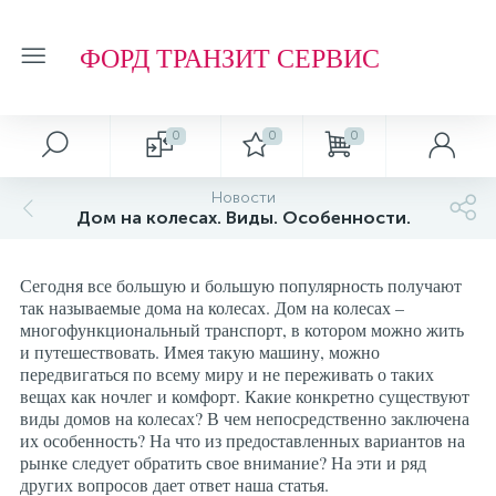
ФОРД ТРАНЗИТ СЕРВИС
0
0
0
Автосервис
О магазине
Обзоры и советы
Т.О. ФОРД ТРАНЗИТ
Новости
Дом на колесах. Виды. Особенности.
Ремонт подвески и ходовой части
Отзывы о компании
Обзоры
Фильтр МАСЛЯНЫЙ
Сегодня все большую и большую популярность получают
Ремонт агрегатов
Рейтинг
Фильтр ТОПЛИВНЫЙ
так называемые дома на колесах. Дом на колесах –
многофункциональный транспорт, в котором можно жить
и путешествовать. Имея такую машину, можно
Кузовные работы
Технологии
Фильтр ВОЗДУШНЫЙ
передвигаться по всему миру и не переживать о таких
вещах как ночлег и комфорт. Какие конкретно существуют
виды домов на колесах? В чем непосредственно заключена
Плановое Т.О.
Фильтр САЛОННЫЙ
их особенность? На что из предоставленных вариантов на
рынке следует обратить свое внимание? На эти и ряд
других вопросов дает ответ наша статья.