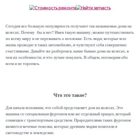
Рулевая система
Масло МОТОРНОЕ
Топливная система
МАСЛО ТРАНСМИССИОННОЕ
Сегодня все большую популярность получают так называемые дома на
колесах. Почему бы и нет? Имея такую машину, можно путешествовать
по всему миру и не переживать о ночлежке. Есть люди, которые всю
Тормозная система
ТОРМОЗНАЯ ЖИДКОСТЬ
жизнь проводят в таких автомобилях, и чувствуют себя совершенно
счастливыми. Давайте же разберемся, какие бываю дома на колесах, в
чем их особенности, и что лучше покупать. В общем, поговорим обо
всем и не торопясь.
Автоэлектрика
АНТИФРИЗ
ПРИВОДНОЙ РЕМЕНЬ
Что это такое?
РОЛИКИ
Для начала вспомним, что собой представляет дом на колесах. Это
машина со специальным фургоном или же отдельный прицеп, который
совмещен с транспортным средством. Прародителями таких фургонов
ТОРМОЗНЫЕ КОЛОДКИ
являются кочевые повозки, которые древним людям помогали в
скотоводстве и земледелии.