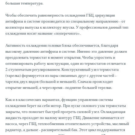
большая температура.
Чтобы обеспечить равномерность охлаждения ГБЦ, циркуляция
антифриза в системе производится по специальному направлению - от
коллектора выпуска к коллектору впуска. У профессионалов данный тип
охлаждения носит название «поперечного».
Активность охлаждения головки блока обеспечивается, благодаря
высокому давлению антифриза в системе. Именно это давление должен
преодолевать термостат в момент открытия. Чтобы упростить и
оптимизировать работу конструкции, один из термостатов отличается
2-ступенчатым регулированием. Конструктивный узел термостата
(тарелка) формируется из пары связанных друг с другом частей -
тарелок двух видов (большой и меньшей). Сначала происходит
открытие меньшей, а через время - поднятие большей терелки.
Как и в классических вариантах, функцию управления системы
охлаждения берет на себя мотор. При пуске силового узла термостаты
закрыты, что помогает быстрей прогреть силовой узел. Охлаждающая
жидкость проходит по малому контуру ГБЦ. Движение начинается от
насоса, через ГБЦ, теплообменник отопительного устройства, масляный
радиатор, а дальше - расширительный бак. Этот цикл поддерживается