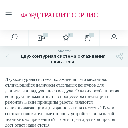
ФОРД ТРАНЗИТ СЕРВИС
0
0
0
Автосервис
О магазине
Обзоры и советы
Т.О. ФОРД ТРАНЗИТ
Новости
Двухконтурная система охлаждения
Ремонт подвески и ходовой части
Отзывы о компании
Обзоры
Фильтр МАСЛЯНЫЙ
двигателя.
Ремонт агрегатов
Рейтинг
Фильтр ТОПЛИВНЫЙ
Двухконтурная система охлаждения - это механизм,
отличающийся наличием отдельных контуров для
двигателя и наддувочного воздуха. О каких особенностях
Кузовные работы
Технологии
Фильтр ВОЗДУШНЫЙ
конструкции важно знать в процессе эксплуатации и
ремонта? Какие принципы работы являются
основополагающими для данного типа системы? В чем
Плановое Т.О.
Фильтр САЛОННЫЙ
состоят положительные стороны устройства и на какой
технике оно применятся? На эти и ряд других вопросов
дает ответ наша статья