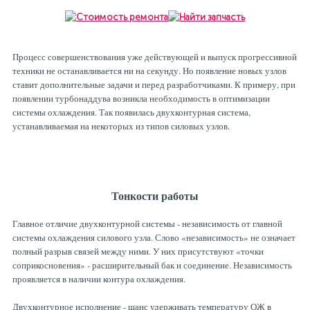
Рулевая система
Масло МОТОРНОЕ
Топливная система
МАСЛО ТРАНСМИССИОННОЕ
Процесс совершенствования уже действующей и выпуск прогрессивной
техники не останавливается ни на секунду. Но появление новых узлов
ставит дополнительные задачи и перед разработчиками. К примеру, при
Тормозная система
ТОРМОЗНАЯ ЖИДКОСТЬ
появлении турбонаддува возникла необходимость в оптимизации
системы охлаждения. Так появилась двухконтурная система,
устанавливаемая на некоторых из типов силовых узлов.
Автоэлектрика
АНТИФРИЗ
ПРИВОДНОЙ РЕМЕНЬ
Тонкости работы
Главное отличие двухконтурной системы - независимость от главной
РОЛИКИ
системы охлаждения силового узла. Слово «независимость» не означает
полный разрыв связей между ними. У них присутствуют «точки
соприкосновения» - расширительный бак и соединение. Независимость
ТОРМОЗНЫЕ КОЛОДКИ
проявляется в наличии контура охлаждения.
Двухконтурное исполнение - шанс удерживать температуру ОЖ в