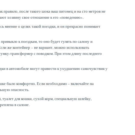
к правило, после такого шока ваш питомец и на сто метров не
вают хозяину свое отношение к его «поведению».
сь мнение о целях такой поездки, и он прекрасно понимает
привыкло к поездкам, то оно будет гулять по салону и
 Если же контейнер – не вариант, можно использовать
умку-трансформер с поводком. При этом длину последнего
здки в автомобиле могут привести к ухудшению самочувствия у
ошке было комфортно. Если необходимо – включайте на
льшую опасность.
), туалет для кошки, сухой корм, специальную шлейку,
еплена в салоне.