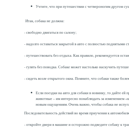
Учтите, что при путешествии с четвероногим другом су
Итак, собака не должна:
- свободно двигаться по салону;
- надолго оставаться закрытой в авто с полностью поднятыми с
- путешествовать без отдыха. Как правило, рекомендуется остана
- гулять без поводка. Собаке может настолько наскучить путеш
- сидеть возле открытого окна. Помните, что собаки также болею
Если поездки на авто для собаки в новинку, то дайте е
животные – им интересно понаблюдать за изменением «ка
новым ощущениям. Очень важно, чтобы собака не испуга
Последовательность действий во время приучения к автомоби
- откройте двери в машине и осторожно подведите собаку к тра