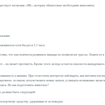
ществует несколько «НЕ», которые обязательно необходимо выполнить.
теклами;
вливаться хотя бы раз в 2-3 часа;
ествие, что она помчится разминать мышцы по полям возле трассы. Ловить ее в
т – их может протянуть. Кроме этого, всегда остается опасность выпадения в о
й привыкнуть к машине. При этом очень интересно наблюдать, как питомец изу
ртинок» за окном, почувствовать новые запахи, услышать незнакомые звуки и
лась. Но как подготовить животное?
лю должна быть следующей:
нспортному средству, удерживая ее за поводок;