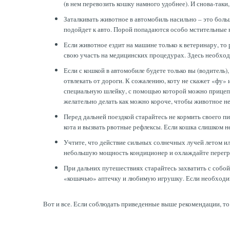
(в нем перевозить кошку намного удобнее). И снова-таки,
Заталкивать животное в автомобиль насильно – это больш
подойдет к авто. Порой попадаются особо мстительные 
Если животное ездит на машине только к ветеринару, то 
свою участь на медицинских процедурах. Здесь необход
Если с кошкой в автомобиле будете только вы (водитель)
отвлекать от дороги. К сожалению, коту не скажет «фу» 
специальную шлейку, с помощью которой можно прицепи
желательно делать как можно короче, чтобы животное не
Перед дальней поездкой старайтесь не кормить своего п
кота и вызвать рвотные рефлексы. Если кошка слишком н
Учтите, что действие сильных солнечных лучей летом и
небольшую мощность кондиционер и охлаждайте перегрет
При дальних путешествиях старайтесь захватить с собой 
«кошачью» аптечку и любимую игрушку. Если необходимо
Вот и все. Если соблюдать приведенные выше рекомендации, то