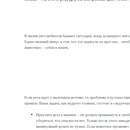
В жизни автолюбителя бывают ситуации, когда домашнего питомца
Единственный минус в том, что эта задача не из простых – н
животных – собак и кошек.
Если речь идет о маленьком котенке, то проблемы в путешестви
правила. Ваша задача, как мудрого хозяина, состоит в следующ
Приучите кота к машине – он должен привыкнуть к своей
убедиться, что опасности нет. Только после этого заво
манипуляций делать не нужно. Если животное проявляет 