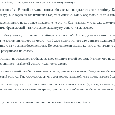
 не забудьте приучить кота заранее к такому «дому».
ая ошибка. В такой ситуации кошка обязательно испугается и затаит обиду. Ка
натуры, которые назло начинают гадить в машине. Таким образом, они показы
рассчитывать на хорошее поведение не стоит. Как правило, у кота уже сложило
имо брать лаской и пытаться по максимуму успокоить животное.
, то без упомянутого выше контейнера все равно обойтись. Даже если животное 
и не заставишь сидеть на месте – он будет делать то, что сам считает нужным.
ть кота к ремням безопасности. По возможности можно купить специальную с
 разгуливало по салону.
итомца и проследите, чтобы животное сходило в свой горшок. Учтите, что пое
ервничает – дайте ей успокоительное средство.
ли печки зимой пагубно сказывается на здоровье животного. Следите, чтобы к
ый воздух. Так уж сложилось, что для кошек тепловой удар представляет бо
все, что будет интересно и полезно для животного – миску (для воды и молока
 остановиться на какое-то время, проследите, чтобы кошка была надежно закр
 путешествие с кошкой в машине не вызовет больших проблем.