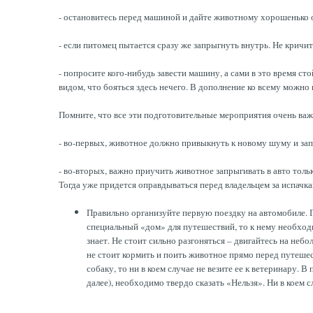
- остановитесь перед машиной и дайте животному хорошенько 
- если питомец пытается сразу же запрыгнуть внутрь. Не кричит
- попросите кого-нибудь завести машину, а сами в это время ст
видом, что бояться здесь нечего. В дополнение ко всему можн
Помните, что все эти подготовительные мероприятия очень важ
- во-первых, животное должно привыкнуть к новому шуму и за
- во-вторых, важно приучить животное запрыгивать в авто тол
Тогда уже придется оправдываться перед владельцем за испачк
Правильно организуйте первую поездку на автомобиле. Г
специальный «дом» для путешествий, то к нему необход
знает. Не стоит сильно разгоняться – двигайтесь на неб
не стоит кормить и поить животное прямо перед путешеств
собаку, то ни в коем случае не везите ее к ветеринару. 
далее), необходимо твердо сказать «Нельзя». Ни в коем с