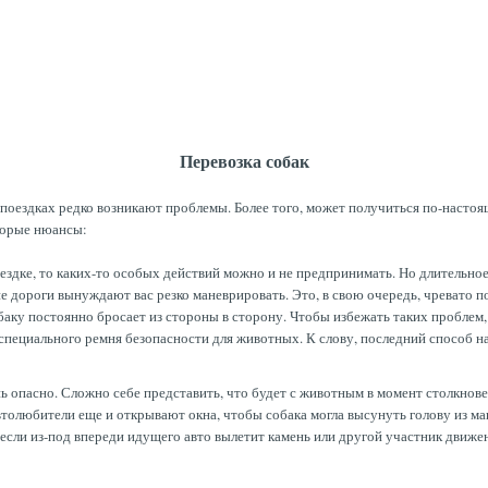
Перевозка собак
поездках редко возникают проблемы. Более того, может получиться по-настоящ
торые нюансы:
ездке, то каких-то особых действий можно и не предпринимать. Но длительное
е дороги вынуждают вас резко маневрировать. Это, в свою очередь, чревато 
обаку постоянно бросает из стороны в сторону. Чтобы избежать таких проблем,
специального ремня безопасности для животных. К слову, последний способ 
ь опасно. Сложно себе представить, что будет с животным в момент столкновен
втолюбители еще и открывают окна, чтобы собака могла высунуть голову из м
если из-под впереди идущего авто вылетит камень или другой участник движе