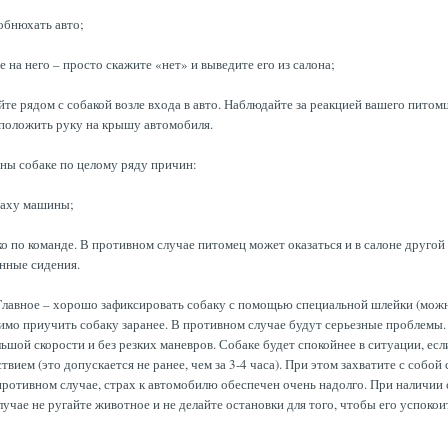
обнюхать авто;
е на него – просто скажите «нет» и выведите его из салона;
ойте рядом с собакой возле входа в авто. Наблюдайте за реакцией вашего питомц
о положить руку на крышу автомобиля.
ны собаке по целому ряду причин:
паху машины;
ько по команде. В противном случае питомец может оказаться и в салоне друг
анные сидения.
лавное – хорошо зафиксировать собаку с помощью специальной шлейки (можно 
имо приучить собаку заранее. В противном случае будут серьезные проблемы.
ольшой скорости и без резких маневров. Собаке будет спокойнее в ситуации, ес
ием (это допускается не ранее, чем за 3-4 часа). При этом захватите с собой 
В противном случае, страх к автомобилю обеспечен очень надолго. При наличии 
лучае не ругайте животное и не делайте остановки для того, чтобы его успокои