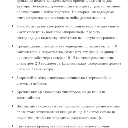
крепления подсветки. Здесь важно ориентироваться на два
фактора. Во-первых, должен оставаться доступ для нормального
обслуживания шлейфа подсветки. Во-вторых, светодиодная
лента не должна препятствовать мойке днища машины.
К слову, перед началом работ хорошенько вымойте дно вашего
«железного коня» большим напором воды. Крепить
светодиодную подсветку желательно на чистую поверхность.
Средняя длина шлейфа со светодиодами составляет около 110
сантиметров. Следовательно, отмеряйте эту длину на днище и
просверливайте через каждые 10-12 сантиметров отверстия
диаметром 2-3 миллиметра. Ширина между отверстиями должна
быть 2-2,5 сантиметра.
Закрепляйте ленту с помощью специальных термостойких
стяжек из нейлона.
Крепите шлейф с помощью фиксаторов, но до конца не
затягивайте их.
Выставляйте полоску со светодиодами идеально ровно и только
после этого затягивайте стяжки до конца. При этом сильно не
старайтесь, чтобы не повредить целостность шлейфа.
Сигнальный провод из соображений безопасности лучше