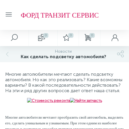
ФОРД ТРАНЗИТ СЕРВИС
0
0
0
Автосервис
О магазине
Обзоры и советы
Т.О. ФОРД ТРАНЗИТ
Новости
Как сделать подсветку автомобиля?
Ремонт подвески и ходовой части
Отзывы о компании
Обзоры
Фильтр МАСЛЯНЫЙ
Многие автолюбители мечтают сделать подсветку
Ремонт агрегатов
Рейтинг
Фильтр ТОПЛИВНЫЙ
автомобиля. Но как это реализовать? Какие возможны
варианты? В какой последовательности действовать?
На эти и ряд других вопросов дает ответ наша статья.
Кузовные работы
Технологии
Фильтр ВОЗДУШНЫЙ
Плановое Т.О.
Фильтр САЛОННЫЙ
Многие автолюбители мечтают преобразить свой автомобиль, выделить
его, сделать уникальным и узнаваемым. При этом одним из наиболее
простых и доступных способов является организация светодиодной или