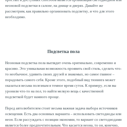
Рулевая система
Масло МОТОРНОЕ
неоновой подсветки в салоне, на днище и дверях. Давайте же
рассмотрим, как правильно организовать подсветку, и что для этого
необходимо.
Топливная система
МАСЛО ТРАНСМИССИОННОЕ
Тормозная система
ТОРМОЗНАЯ ЖИДКОСТЬ
Подсветка пола
Автоэлектрика
АНТИФРИЗ
Неоновая подсветка пола выглядит очень оригинально, современно и
красиво. Это уникальная возможность проявить свой стиль, сделать что-
то необычное, удивить своих друзей и знакомых, но самое главное –
ПРИВОДНОЙ РЕМЕНЬ
порадовать самого себя. Кроме этого, подобный вид тюнинга может
оказаться весьма полезным в темное время суток. К примеру, если вы
уронили что-то на пол, то найти мелкую вещь с качественной
РОЛИКИ
подсветкой будет намного проще.
Перед автолюбителем стоит весьма важная задача выбора источников
освещения. Есть два основных варианта – использовать светодиоды или
ТОРМОЗНЫЕ КОЛОДКИ
неон. Если рассуждать с позиции экономии, то вариант со светодиодами
является более предпочтительным. Что касается неона, то он, конечно,