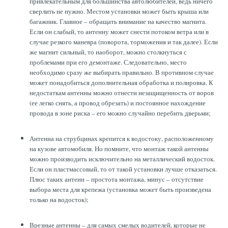
привлекательным для большинства автолюбителей, ведь ничего
сверлить не нужно. Местом установки может быть крыша или
багажник. Главное – обращать внимание на качество магнита.
Если он слабый, то антенну может снести потоком ветра или в
случае резкого маневра (поворота, торможения и так далее). Если
же магнит сильный, то наоборот, можно столкнуться с
проблемами при его демонтаже. Следовательно, место
необходимо сразу же выбирать правильно. В противном случае
может понадобиться дополнительная обработка и полировка. К
недостаткам антенны можно отнести незащищенность от воров
(ее легко снять, а провод обрезать) и постоянное нахождение
провода в зоне риска – его можно случайно перебить дверьми;
Антенна на струбцинах крепится к водостоку, расположенному
на кузове автомобиля. Но помните, что монтаж такой антенны
можно производить исключительно на металлический водосток.
Если он пластмассовый, то от такой установки лучше отказаться.
Плюс таких антенн – простота монтажа, минус – отсутствие
выбора места для крепежа (установка может быть произведена
только на водосток);
Врезные антенны – для самых смелых водителей, которые не