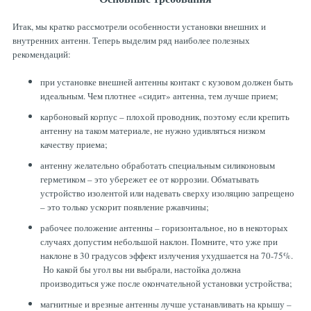
Итак, мы кратко рассмотрели особенности установки внешних и
внутренних антенн. Теперь выделим ряд наиболее полезных
рекомендаций:
при установке внешней антенны контакт с кузовом должен быть
идеальным. Чем плотнее «сидит» антенна, тем лучше прием;
карбоновый корпус – плохой проводник, поэтому если крепить
антенну на таком материале, не нужно удивляться низком
качеству приема;
антенну желательно обработать специальным силиконовым
герметиком – это убережет ее от коррозии. Обматывать
устройство изолентой или надевать сверху изоляцию запрещено
– это только ускорит появление ржавчины;
рабочее положение антенны – горизонтальное, но в некоторых
случаях допустим небольшой наклон. Помните, что уже при
наклоне в 30 градусов эффект излучения ухудшается на 70-75%.
Но какой бы угол вы ни выбрали, настойка должна
производиться уже после окончательной установки устройства;
магнитные и врезные антенны лучше устанавливать на крышу –