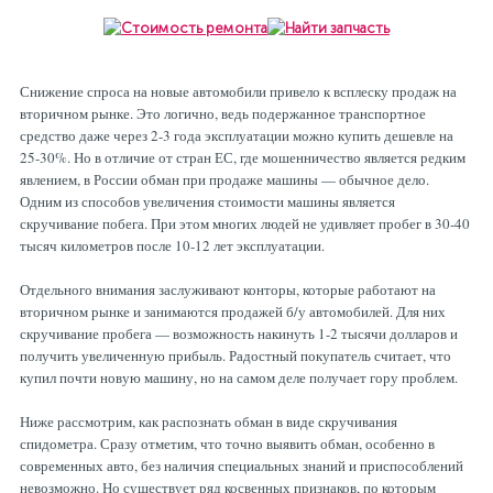
Рулевая система
Масло МОТОРНОЕ
Топливная система
МАСЛО ТРАНСМИССИОННОЕ
Снижение спроса на новые автомобили привело к всплеску продаж на
вторичном рынке. Это логично, ведь подержанное транспортное
средство даже через 2-3 года эксплуатации можно купить дешевле на
Тормозная система
ТОРМОЗНАЯ ЖИДКОСТЬ
25-30%. Но в отличие от стран ЕС, где мошенничество является редким
явлением, в России обман при продаже машины — обычное дело.
Одним из способов увеличения стоимости машины является
скручивание побега. При этом многих людей не удивляет пробег в 30-40
Автоэлектрика
АНТИФРИЗ
тысяч километров после 10-12 лет эксплуатации.
Отдельного внимания заслуживают конторы, которые работают на
ПРИВОДНОЙ РЕМЕНЬ
вторичном рынке и занимаются продажей б/у автомобилей. Для них
скручивание пробега — возможность накинуть 1-2 тысячи долларов и
получить увеличенную прибыль. Радостный покупатель считает, что
РОЛИКИ
купил почти новую машину, но на самом деле получает гору проблем.
Ниже рассмотрим, как распознать обман в виде скручивания
ТОРМОЗНЫЕ КОЛОДКИ
спидометра. Сразу отметим, что точно выявить обман, особенно в
современных авто, без наличия специальных знаний и приспособлений
невозможно. Но существует ряд косвенных признаков, по которым