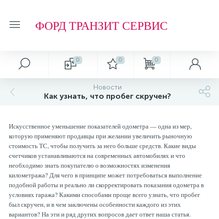
ФОРД ТРАНЗИТ СЕРВИС
0
0
0
Автосервис
О магазине
Обзоры и советы
Т.О. ФОРД ТРАНЗИТ
Новости
Как узнать, что пробег скручен?
Ремонт подвески и ходовой части
Отзывы о компании
Обзоры
Фильтр МАСЛЯНЫЙ
Искусственное уменьшение показателей одометра — одна из мер,
Ремонт агрегатов
Рейтинг
Фильтр ТОПЛИВНЫЙ
которую применяют продавцы при желании увеличить рыночную
стоимость ТС, чтобы получить за него больше средств. Какие виды
счетчиков устанавливаются на современных автомобилях и что
Кузовные работы
Технологии
Фильтр ВОЗДУШНЫЙ
необходимо знать покупателю о возможностях изменения
километража? Для чего в принципе может потребоваться выполнение
подобной работы и реально ли скорректировать показания одометра в
Плановое Т.О.
Фильтр САЛОННЫЙ
условиях гаража? Какими способами проще всего узнать, что пробег
был скручен, и в чем заключены особенности каждого из этих
вариантов? На эти и ряд других вопросов дает ответ наша статья.