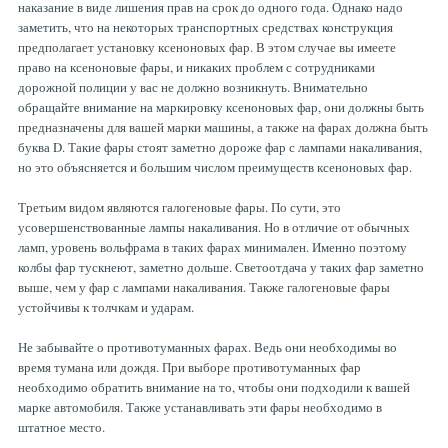
наказание в виде лишения прав на срок до одного года. Однако надо
заметить, что на некоторых транспортных средствах конструкция
предполагает установку ксеноновых фар. В этом случае вы имеете
право на ксеноновые фары, и никаких проблем с сотрудниками
дорожной полиции у вас не должно возникнуть. Внимательно
обращайте внимание на маркировку ксеноновых фар, они должны быть
предназначены для вашей марки машины, а также на фарах должна быть
буква D. Такие фары стоят заметно дороже фар с лампами накаливания,
но это объясняется и большим числом преимуществ ксеноновых фар.
Третьим видом являются галогеновые фары. По сути, это
усовершенствованные лампы накаливания. Но в отличие от обычных
ламп, уровень вольфрама в таких фарах минимален. Именно поэтому
колбы фар тускнеют, заметно дольше. Светоотдача у таких фар заметно
выше, чем у фар с лампами накаливания. Также галогеновые фары
устойчивы к толчкам и ударам.
Не забывайте о противотуманных фарах. Ведь они необходимы во
время тумана или дождя. При выборе противотуманных фар
необходимо обратить внимание на то, чтобы они подходили к вашей
марке автомобиля. Также устанавливать эти фары необходимо в
штатное место.