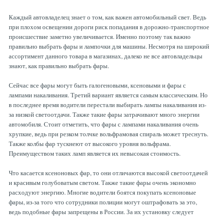
Каждый автовладелец знает о том, как важен автомобильный свет. Ведь
при плохом освещении дороги риск попадания в дорожно-транспортное
происшествие заметно увеличивается. Именно поэтому так важно
правильно выбрать фары и лампочки для машины. Несмотря на широкий
ассортимент данного товара в магазинах, далеко не все автовладельцы
знают, как правильно выбрать фары.
Сейчас все фары могут быть галогеновыми, ксеновыми и фары с
лампами накаливания. Третий вариант является самым классическим. Но
в последнее время водители перестали выбирать лампы накаливания из-
за низкой светоотдачи. Также такие фары затрачивают много энергии
автомобиля. Стоит отметить, что фары с лампами накаливания очень
хрупкие, ведь при резком толчке вольфрамовая спираль может треснуть.
Также колбы фар тускнеют от высокого уровня вольфрама.
Преимуществом таких ламп является их невысокая стоимость.
Что касается ксеноновых фар, то они отличаются высокой светоотдачей
и красивым голубоватым светом. Также такие фары очень экономно
расходуют энергию. Многие водители боятся покупать ксеноновые
фары, из-за того что сотрудники полиции могут оштрафовать за это,
ведь подобные фары запрещены в России. За их установку следует