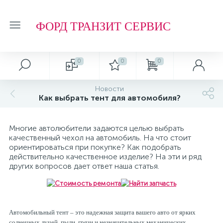
ФОРД ТРАНЗИТ СЕРВИС
0
0
0
Автосервис
О магазине
Обзоры и советы
Т.О. ФОРД ТРАНЗИТ
Новости
Как выбрать тент для автомобиля?
Ремонт подвески и ходовой части
Отзывы о компании
Обзоры
Фильтр МАСЛЯНЫЙ
Многие автолюбители задаются целью выбрать
Ремонт агрегатов
Рейтинг
Фильтр ТОПЛИВНЫЙ
качественный чехол на автомобиль. На что стоит
ориентироваться при покупке? Как подобрать
действительно качественное изделие? На эти и ряд
Кузовные работы
Технологии
Фильтр ВОЗДУШНЫЙ
других вопросов дает ответ наша статья.
Плановое Т.О.
Фильтр САЛОННЫЙ
Автомобильный тент – это надежная защита вашего авто от ярких
солнечных лучей, пыли, грязи и незначительных механических