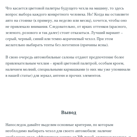
Что касается цветовой палитры будущего чехла на машину, то здесь
вопрос выбора каждого конкретного человека. Но! Когда вы оставляете
авто на стоянке (к примеру, на неделю или месяц), хочется, чтобы оно
не привлекало внимания. Следовательно, от ярких оттенков (красного,
зеленого, розового и так далее) стоит отказаться. Лучший вариант –
серый, черный, синий или темно-коричневый чехол. При этом
желательно выбирать тенты без логотипов (причины ясны).
В свою очередь автомобильные салоны отдают предпочтение более
привлекательным чехлам – яркой цветовой палитрой, особым кроем,
наличием молний, специальными кармашками (о них мы уже упоминали
в нашей статье) для зеркал, антенн и прочих элементов.
Вывод
Напоследок давайте выделим основные критерии, по которым
необходимо выбирать чехол для своего автомобиля: наличие
свободного кроя, эффективная защита от УФ лучей, отличная воздухо- и