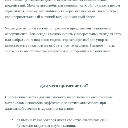
Рулевая система
Масло МОТОРНОЕ
воздействий. Многие автолюбители экономят на этой покупке, а потом
удивляются, почему автомобиль уже через несколько месяцев потерял
свой первоначальный внешний вид и уникальный блеск.
Топливная система
МАСЛО ТРАНСМИССИОННОЕ
Чехлы для машины весьма популярны и представлены в широком
ассортименте. Так, сегодня можно купить универсальный тент для авто
или выбрать тент под свою модель, сделать при выборе упор на
Тормозная система
ТОРМОЗНАЯ ЖИДКОСТЬ
качество материала или же выбрать что-то дешевле. Главное – четко
знать, на какие параметры опираться и не торопиться с покупкой.
Автоэлектрика
АНТИФРИЗ
ПРИВОДНОЙ РЕМЕНЬ
Для чего применяется?
РОЛИКИ
Современные чехлы для автомобилей выполнены из качественных
материалов и способны эффективно защитить автомобиль при
длительной стоянке в гараже или на улице:
ТОРМОЗНЫЕ КОЛОДКИ
от пыли и грязи, которая имеет свойство скапливаться и
буквально въедаться в кузов машины;