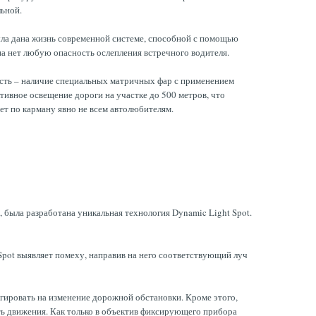
льной.
ыла дана жизнь современной системе, способной с помощью
на нет любую опасность ослепления встречного водителя.
нность – наличие специальных матричных фар с применением
ктивное освещение дороги на участке до 500 метров, что
ет по карману явно не всем автолюбителям.
 была разработана уникальная технология Dynamic Light Spot.
pot выявляет помеху, направив на него соответствующий луч
агировать на изменение дорожной обстановки. Кроме этого,
ть движения. Как только в объектив фиксирующего прибора