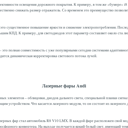
ктивности освещения дорожного покрытия. К примеру, в том же «бумере» i8 о
ественно снижать размер отражатель. Со временем это преимущество позволи
 это существенное повышение яркости и снижение электропотребления. Послед
ьшим КПД. К примеру, для светодиодов этот параметр составляет около ста лю
 это полная совместимость с уже популярными сегодня системами адаптивного
дится динамическая корректировка светового потока лучей.
Лазерные фары Audi
ных элементов – облицовки, диодов дальнего света, специальной планки сигнал
им устройством. Что касается лазерного модуля, то он состоит из лазерного 
зерных фар стал автомобиль R8 V10 LMX. В каждой фаре расположен свой мод
осфорного конвертера. На выходе получается яркий белый свет, имеющий тем