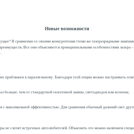
Новые возможности
будущее? В сравнении со своими конкурентами (теми же газоразрядными лампам
преимуществ. Все они объясняются принципиальными особенностями лазера – 
.
о приближен к параллельному. Благодаря этой опции можно настраивать освещ
аз больше, чем от стандартной галогенной лампы, светодиодов или ксенона;
ов с максимальной эффективностью. Для сравнения обычный дальний свет дру
ры не слепят встречных автолюбителей. Объяснить это можно наличием спец