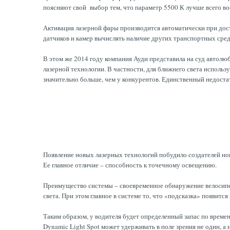
поясняют свой выбор тем, что параметр 5500 К лучше всего во
Активация лазерной фары производится автоматически при дос
датчиков и камер вычислять наличие других транспортных сред
В этом же 2014 году компания Ауди представила на суд автолюб
лазерной технологии. В частности, для ближнего света использ
значительно больше, чем у конкурентов. Единственный недоста
Появление новых лазерных технологий побудило создателей нов
Ее главное отличие – способность к точечному освещению.
Преимущество системы – своевременное обнаружение велосипед
света. При этом главное в системе то, что «подсказка» появитс
Таким образом, у водителя будет определенный запас по време
Dynamic Light Spot может удерживать в поле зрения не один, 