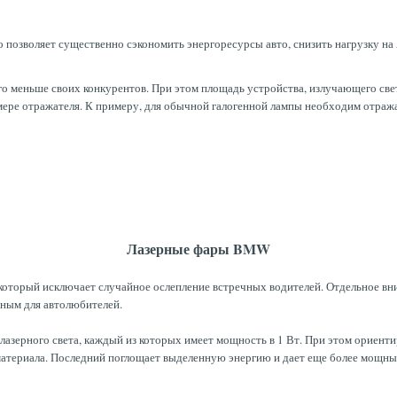
о позволяет существенно сэкономить энергоресурсы авто, снизить нагрузку на
о меньше своих конкурентов. При этом площадь устройства, излучающего свет
ере отражателя. К примеру, для обычной галогенной лампы необходим отражате
Лазерные фары BMW
который исключает случайное ослепление встречных водителей. Отдельное вни
сным для автолюбителей.
зерного света, каждый из которых имеет мощность в 1 Вт. При этом ориент
материала. Последний поглощает выделенную энергию и дает еще более мощный 