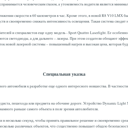
спринимается человеческим глазом, а утомляемость водителя является минима
тижении скорости в 60 километров в час. Кроме этого, в новой R8 V10 LMX б
ств и своевременно снижать интенсивность освещения. Такая система сводит 
ителей и специалистов еще одну модель - Sport Quattro Laserlight. Ее особе
уются светодиоды, а для дальнего – лазеры. При этом создатели обещают эффе
ток новой лазерной системы – повышенный нагрев и высокая цена, которая буд
Специальная указка
ого автомобиля к разработке еще одного интересного новшества. В частности,
иста, пешехода или предмета на обочине дороге. Устройство Dynamic Light S
я намного раньше самого объекта в поле зрения автолюбителя.
ни в несколько секунд, чтобы принять правильное решение и своевременно сре
а несколько различных объектов, что существенно повышает общую безопаснос