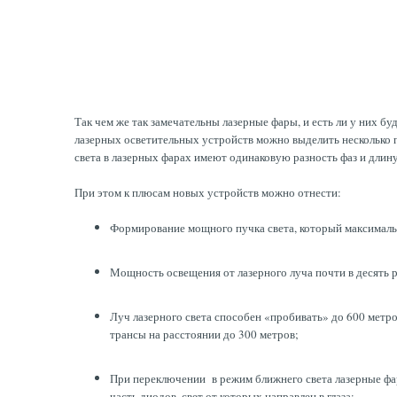
Так чем же так замечательны лазерные фары, и есть ли у них 
лазерных осветительных устройств можно выделить несколько 
света в лазерных фарах имеют одинаковую разность фаз и длину
При этом к плюсам новых устройств можно отнести:
Формирование мощного пучка света, который максимальн
Мощность освещения от лазерного луча почти в десять р
Луч лазерного света способен «пробивать» до 600 метр
трансы на расстоянии до 300 метров;
При переключении в режим ближнего света лазерные фа
часть диодов, свет от которых направлен в глаза;