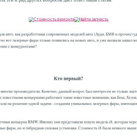
ля авто, как разработчики современных моделей авто (Ауди, БМВ и прочих) у
 но вот лазерные фары только появились на новых авто, и уже вызвали шквал 
ении с конкурентами?
Кто первый?
многие производители. Конечно, данный вопрос был интересен не только знат
с известными концернами работают такие известные компании, как Бош, Хелла,
ботали на решение одной задачи - создания уникальных лазерных фары, имею
тчики концерна BMW. Именно они представили новую модель i8, которая через 
рные фары, но и гибридная силовая установка. Стоимость i8 была немного выш