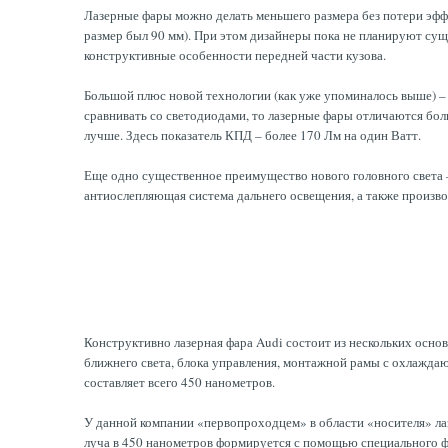
Лазерные фары можно делать меньшего размера без потери эффе
размер был 90 мм). При этом дизайнеры пока не планируют сущ
конструктивные особенности передней части кузова.
Большой плюс новой технологии (как уже упоминалось выше) –
сравнивать со светодиодами, то лазерные фары отличаются бол
лучше. Здесь показатель КПД – более 170 Лм на один Ватт.
Еще одно существенное преимущество нового головного света –
антиослепляющая система дальнего освещения, а также произво
Конструктивно лазерная фара Audi состоит из нескольких основ
ближнего света, блока управления, монтажной рамы с охлаждающ
составляет всего 450 нанометров.
У данной компании «первопроходцем» в области «носителя» ла
луча в 450 нанометров формируется с помощью специального ф