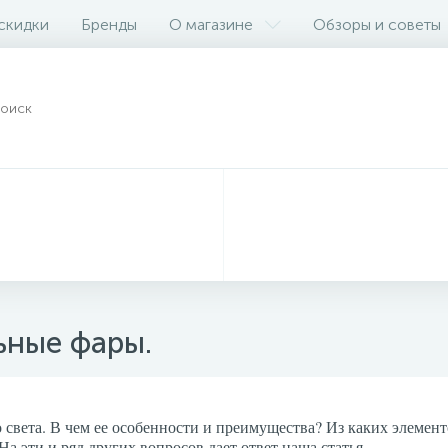
 скидки
Бренды
О магазине
Обзоры и советы
ьные фары.
света. В чем ее особенности и преимущества? Из каких элемент
а эти и ряд других вопросов дает ответ наша статья.