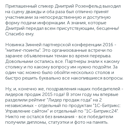
Приглашенный спикер Дмитрий Розенфельд выходил
на сцену дважды и оба раза был отлично принят
участниками за непосредственную и доступную
форму подачи информации. А знания, которые
Дмитрий передал всем присутствующим, бесценны!
Спасибо ему.
Новинка Зимней партнерской конференции 2016 -
"митинг-поинты". Это организованные встречи по
заранее объявленным темам во время перерыва.
Довольными остались все. Партнеры знали к какому
столику и по какому вопросу им нужно подойти. За
один час можно было обойти несколько столов и
быстро решить буквально все накопившиеся вопросы.
Ну, и, конечно же, поздравления наших победителей -
лидеров продаж 2015 года! В этом году мы впервые
разделили рейтинг "Лидер продаж года" на 2
независимых - отдельный по продуктам "1С-Битрикс:
Управление сайтом" и отдельный по "1С-Битрикс24".
Никто не остался без внимания - все победители
получили дипломы, статуэтки и фото на память.