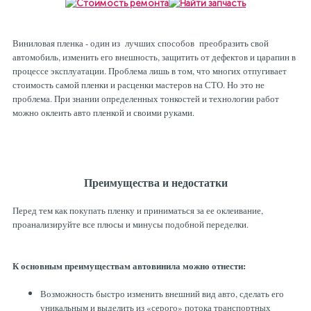
Рулевая система
Масло МОТОРНОЕ
Виниловая пленка - один из лучших способов преобразить свой
Топливная система
МАСЛО ТРАНСМИССИОННОЕ
автомобиль, изменить его внешность, защитить от дефектов и царапин в
процессе эксплуатации. Проблема лишь в том, что многих отпугивает
стоимость самой пленки и расценки мастеров на СТО. Но это не
Тормозная система
ТОРМОЗНАЯ ЖИДКОСТЬ
проблема. При знании определенных тонкостей и технологии работ
можно оклеить авто пленкой и своими руками.
Автоэлектрика
АНТИФРИЗ
Преимущества и недостатки
ПРИВОДНОЙ РЕМЕНЬ
Перед тем как покупать пленку и приниматься за ее оклеивание,
проанализируйте все плюсы и минусы подобной переделки.
РОЛИКИ
К основным преимуществам автовинила можно отнести:
ТОРМОЗНЫЕ КОЛОДКИ
Возможность быстро изменить внешний вид авто, сделать его
уникальным и выделить из «серого» потока транспортных