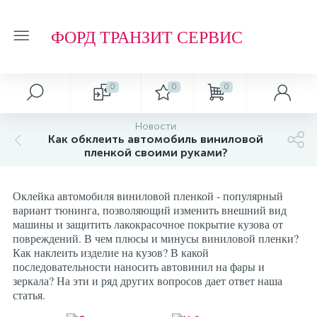
ФОРД ТРАНЗИТ СЕРВИС
0
0
0
Автосервис
О магазине
Обзоры и советы
Т.О. ФОРД ТРАНЗИТ
Новости
Как обклеить автомобиль виниловой
Ремонт подвески и ходовой части
Отзывы о компании
Обзоры
Фильтр МАСЛЯНЫЙ
пленкой своими руками?
Ремонт агрегатов
Рейтинг
Фильтр ТОПЛИВНЫЙ
Оклейка автомобиля виниловой пленкой - популярный
вариант тюнинга, позволяющий изменить внешний вид
машины и защитить лакокрасочное покрытие кузова от
Кузовные работы
Технологии
Фильтр ВОЗДУШНЫЙ
повреждений. В чем плюсы и минусы виниловой пленки?
Как наклеить изделие на кузов? В какой
последовательности наносить автовинил на фары и
Плановое Т.О.
Фильтр САЛОННЫЙ
зеркала? На эти и ряд других вопросов дает ответ наша
статья.