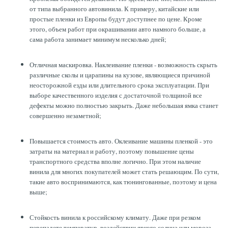
от типа выбранного автовинила. К примеру, китайские или
простые пленки из Европы будут доступнее по цене. Кроме
этого, объем работ при окрашивании авто намного больше, а
сама работа занимает минимум несколько дней;
Отличная маскировка. Наклеивание пленки - возможность скрыть
различные сколы и царапины на кузове, являющиеся причиной
неосторожной езды или длительного срока эксплуатации. При
выборе качественного изделия с достаточной толщиной все
дефекты можно полностью закрыть. Даже небольшая ямка станет
совершенно незаметной;
Повышается стоимость авто. Оклеивание машины пленкой - это
затраты на материал и работу, поэтому повышение цены
транспортного средства вполне логично. При этом наличие
винила для многих покупателей может стать решающим. По сути,
такие авто воспринимаются, как тюнингованные, поэтому и цена
выше;
Стойкость винила к российскому климату. Даже при резком
перепадете температур, воздействии яркого солнца или мороза