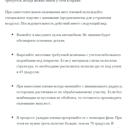
требуется, всегда можно найти у себя в гараже.
При самостоятельном оклеивании авто пленкой используйте
специальное изделие с канавками (предназначены для устранения
воздуха). Последовательность действий имеет следующий вид:
Вымойте и высушите кузов автомобиля. Не лишним будет
обезжирить основные детали;
Вырезайте заготовки требуемой величины с учетом небольшого
подгибания под покрытие. Если у материала слегка полосатая
структура, то необходимо располагать полоски где-то под углом
в 45 градусов;
При нанесении пленки всегда начинайте с минимального радиуса,
осторожно растягивая ее по обрабатываемому участку. Если без
комбинации из кусочков не обойтись, то готовьтесь производить
оклеивание внахлест;
В процессе укладки пленки прогревайте ее с помощью фена. При
этом не нужно греть полотно больше, чем на 70 градусов. В