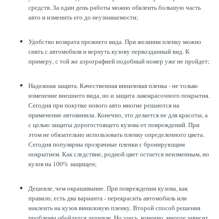
средств. За один день работы можно обклеить большую часть
ТОРМОЗНЫЕ ДИСКИ
авто и изменить его до неузнаваемости;
Удобство возврата прежнего вида. При желании пленку можно
снять с автомобиля и вернуть кузову первозданный вид. К
примеру, с той же аэрографией подобный номер уже не пройдет;
Надежная защита. Качественная виниловая пленка - не только
изменение внешнего вида, но и защита лакокрасочного покрытия.
Сегодня при покупке нового авто многие решаются на
применение автовинила. Конечно, это делается не для красоты, а
с целью защиты дорогостоящего кузова от повреждений. При
этом не обязательно использовать пленку определенного цвета.
Сегодня популярны прозрачные пленки с бронирующим
покрытием. Как следствие, родной цвет остается неизменным, но
кузов на 100% защищен;
Дешевле, чем окрашивание. При повреждении кузова, как
правило, есть два варианта - перекрасить автомобиль или
наклеить на кузов виниловую пленку. Второй способ решения
проблемы обойдется дешевле. Но здесь, конечно, многое зависит