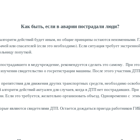
Как быть, если в аварии пострадали люди?
ь алгоритм действий будет иным, но общие принципы остаются неизменными. Г
чей или спасателей (если это необходимо). Если ситуация требует экстренной
ольницу попуткой.
ь пострадавшего в медучреждение, рекомендуется сделать это самому. При эт
 изучения свидетельство о госрегистрации машины. После этого участник ДТП
ые препятствия для движения других транспортных средств, необходимо освобо
алгоритм действий актуален для случаев, когда в ДТП нет пострадавших. При 
ии. Если это требуется, желательно организовать объезд. Одновременно с э
орые являются свидетелями ДТП. Остается дождаться приезда работников ГИ