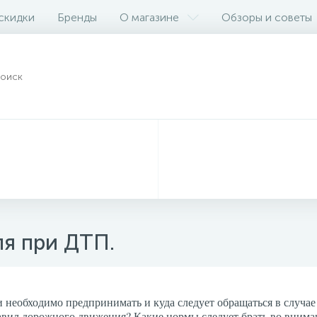
 скидки
Бренды
О магазине
Обзоры и советы
я при ДТП.
 необходимо предпринимать и куда следует обращаться в случа
вил дорожного движения? Какие нормы следует брать во вниман