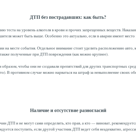
ДТП без пострадавших: как быть?
ю теста на уровень алкоголя в крови и прочих запрещенных веществ. Наказани
шителя может быть выше. Особенно это актуально, если в аварии имеют место
ции на месте события. Отдельное внимание стоит уделить расположению авто,
 также полученные при ДТП повреждения (как можно крупнее).
 образом, чтобы они не создавали препятствий для других транспортных сред
вто). В противном случае можно нарваться на штраф за невыполнение своих о
Наличие и отсутствие разногласий
ин ДТП и не могут сами определить, кто прав, а кто — виноват, рекомендуетс
дуется поступить, если другой участник ДТП ведет себя неадекватно, агресси