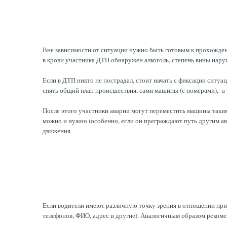
Вне зависимости от ситуации нужно быть готовым к прохождени
в крови участника ДТП обнаружен алкоголь, степень вины нару
Если в ДТП никто не пострадал, стоит начать с фиксации ситуа
снять общий план происшествия, сами машины (с номерами), а
После этого участники аварии могут переместить машины таким
можно и нужно (особенно, если он преграждают путь другим а
движения.
Если водители имеют различную точку зрения в отношении прич
телефонов, ФИО, адрес и другие). Аналогичным образом рекомен