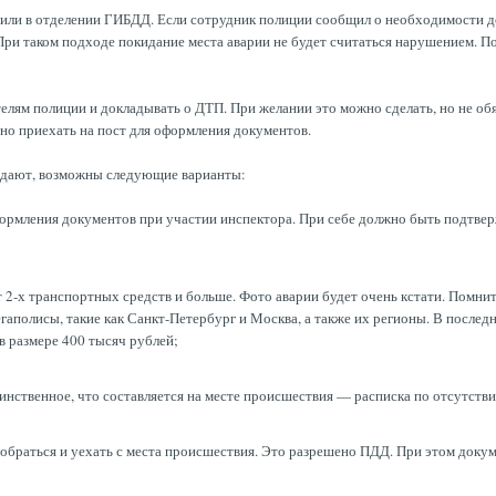
ли в отделении ГИБДД. Если сотрудник полиции сообщил о необходимости де
. При таком подходе покидание места аварии не будет считаться нарушением
телям полиции и докладывать о ДТП. При желании это можно сделать, но не об
ьно приехать на пост для оформления документов.
адают, возможны следующие варианты:
ормления документов при участии инспектора. При себе должно быть подтвер
т 2-х транспортных средств и больше. Фото аварии будет очень кстати. Помнит
аполисы, такие как Санкт-Петербург и Москва, а также их регионы. В последн
 размере 400 тысяч рублей;
инственное, что составляется на месте происшествия — расписка по отсутств
браться и уехать с м
еста происшествия. Это разрешено ПДД. При этом докум