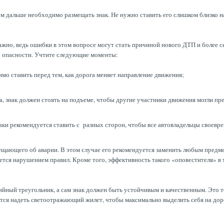
ем дальше необходимо размещать знак. Не нужно ставить его слишком близко н
ажно, ведь ошибки в этом вопросе могут стать причиной нового ДТП и более с
б опасности. Учтите следующие моменты:
мо ставить перед тем, как дорога меняет направление движения;
, знак должен стоять на подъеме, чтобы другие участники движения могли пр
наки рекомендуется ставить с разных сторон, чтобы все автовладельцы свое
ещающего об аварии. В этом случае его рекомендуется заменить любым предме
яется нарушением правил. Кроме того, эффективность такого «оповестителя» в 
йный треугольник, а сам знак должен быть устойчивым и качественным. Это то
ется надеть светоотражающий жилет, чтобы максимально выделить себя на дор