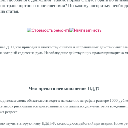
жно-транспортного происшествия? По какому алгоритму необход
ша статья.
учае ДТП, что приводит к множеству ошибок и неправильных действий автовла
 который садится за руль. Несоблюдение действующих правил приводит ко мн
Чем чревато невыполнение ПДД?
дителем своих обязательств ведет к наложению штрафа в размере 1000 рублей
сь высок риск оказаться арестованным или лишиться документов на вождение.
ит регресс.
но изучить вторую главу ПДД РФ, касающуюся действий при аварии. Ниже рас