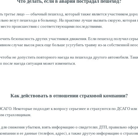
Что делать, если в аварии пострадал пешеход?
 третье лицо — обычный пешеход, который также является участником дорожн
ьно везут пешехода в больницу. На практике лучше вызвать скорую, которая
 место происшествия с соответствующими последствиями.
чить безопасность других участников движения. Если пешеход получил серьез
ивном случае высок риск еще больше усугубить травму из-за собственной нео
чтобы не допустить повторного наезда на пешехода другого автомобиля. Таки
то после наезда ситуация может измениться.
Как действовать в отношении страховой компании?
 ОСАГО. Некоторые подходят к вопросу серьезнее и страхуются по ДСАГО или
им страховщикам.
ля снижения убытков, взять информацию о свидетелях ДТП, правильно оформ
омпании и ее данные (телефон, адрес), а также другую информацию о страховщ