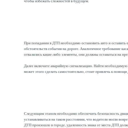
чтобы избежать сложностей в будущем.
При попадании в ДТП необходимо остановить авто и оставить е
обстоятельств события на дороге. Аналогичное требование касае
отвалились какие-либо элементы, они должны оставаться на пр
Далее включите аварийную сигнализацию. Найти необходимую к
может этого сделать самостоятельно, стоит привлечь к помощи
Следующим этапом необходимо обеспечить безопасность движен
устанавливаться на таком расстоянии, что водители могли вовр
ДТП произошло в городе, удаленность знака от места ДТП долж