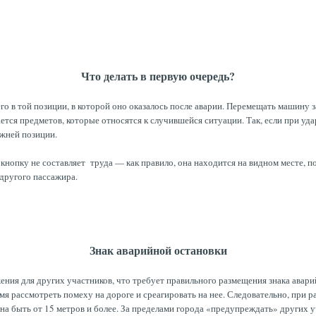
Что делать в первую очередь?
го в той позиции, в которой оно оказалось после аварии. Перемещать машину 
тся предметов, которые относятся к случившейся ситуации. Так, если при удар
ежней позиции.
нопку не составляет труда — как правило, она находится на видном месте, п
 другого пассажира.
Знак аварийной остановки
ия для других участников, что требует правильного размещения знака аварий
емя рассмотреть помеху на дороге и среагировать на нее. Следовательно, при 
на быть от 15 метров и более. За пределами города «предупреждать» других