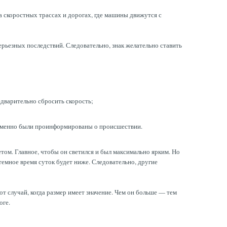
а скоростных трассах и дорогах, где машины движутся с
ерьезных последствий. Следовательно, знак желательно ставить
едварительно сбросить скорость;
временно были проинформированы о происшествии.
том. Главное, чтобы он светился и был максимально ярким. Но
темное время суток будет ниже. Следовательно, другие
т случай, когда размер имеет значение. Чем он больше — тем
оге.