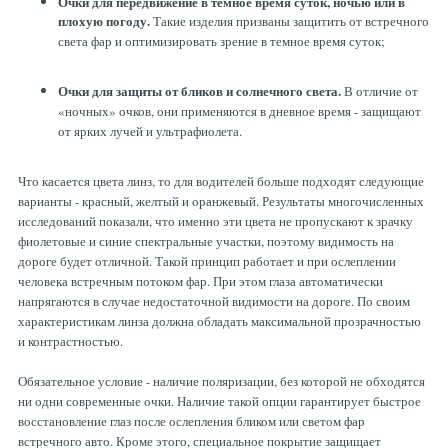
Очки для передвижение в темное время суток, ночью или в
плохую погоду.
Такие изделия призваны защитить от встречного
света фар и оптимизировать зрение в темное время суток;
Очки для защиты от бликов и солнечного света.
В отличие от
«ночных» очков, они применяются в дневное время - защищают
от ярких лучей и ультрафиолета.
Что касается цвета линз, то для водителей больше подходят следующие
варианты - красный, желтый и оранжевый. Результаты многочисленных
исследований показали, что именно эти цвета не пропускают к зрачку
фиолетовые и синие спектральные участки, поэтому видимость на
дороге будет отличной. Такой принцип работает и при ослеплении
человека встречным потоком фар. При этом глаза автоматически
напрягаются в случае недостаточной видимости на дороге. По своим
характеристикам линза должна обладать максимальной прозрачностью
и контрастностью.
Обязательное условие - наличие поляризации, без которой не обходятся
ни одни современные очки. Наличие такой опции гарантирует быстрое
восстановление глаз после ослепления бликом или светом фар
встречного авто. Кроме этого, специальное покрытие защищает