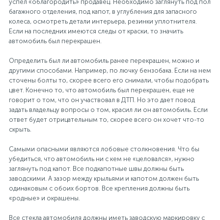
успел «облагородить» продавец. Необходимо заглянуть под пол
багажного отделения, под капот, в углубления для запасного
колеса, осмотреть детали интерьера, резинки уплотнителя.
Если на последних имеются следы от краски, то значить
автомобиль был перекрашен.
Определить был ли автомобиль ранее перекрашен, можно и
другими способами. Например, по лючку бензобака. Если на нем
сточены болты то, скорее всего его снимали, чтобы подобрать
цвет. Конечно то, что автомобиль был перекрашен, еще не
говорит о том, что он участвовал в ДТП. Но это дает повод
задать владельцу вопросы о том, красил ли он автомобиль. Если
ответ будет отрицательным то, скорее всего он хочет что-то
скрыть.
Самыми опасными являются лобовые столкновения. Что бы
убедиться, что автомобиль ни с кем не «целовался», нужно
заглянуть под капот. Все подкапотные швы должны быть
заводскими. А зазор между крыльями и капотом должен быть
одинаковым с обоих бортов. Все крепления должны быть
«родные» и окрашены.
Все стекла автомобиля должны иметь заводскую маркировку с