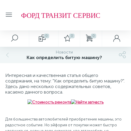
ФОРД ТРАНЗИТ СЕРВИС
0
0
0
Автосервис
О магазине
Обзоры и советы
Т.О. ФОРД ТРАНЗИТ
Новости
Как определить битую машину?
Ремонт подвески и ходовой части
Отзывы о компании
Обзоры
Фильтр МАСЛЯНЫЙ
Интересная и качественная статья общего
Ремонт агрегатов
Рейтинг
Фильтр ТОПЛИВНЫЙ
содержания, на тему: "Как определить битую машину?".
Здесь дано несколько содержательных советов,
касаемо данного вопроса.
Кузовные работы
Технологии
Фильтр ВОЗДУШНЫЙ
Плановое Т.О.
Фильтр САЛОННЫЙ
Для большинства автолюбителей приобретение машины, это
радостное событие. Но эйфория от покупки может быстро
улетучиться, если на деле окажется, что автомобиль не