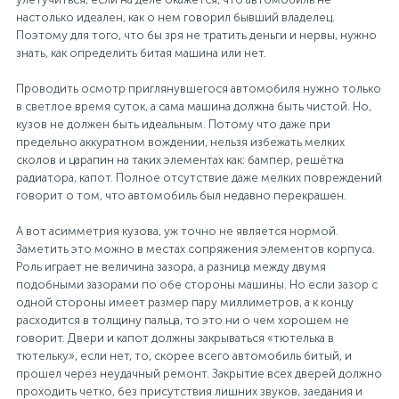
Рулевая система
Масло МОТОРНОЕ
настолько идеален, как о нем говорил бывший владелец.
Поэтому для того, что бы зря не тратить деньги и нервы, нужно
знать, как определить битая машина или нет.
Топливная система
МАСЛО ТРАНСМИССИОННОЕ
Проводить осмотр приглянувшегося автомобиля нужно только
в светлое время суток, а сама машина должна быть чистой. Но,
кузов не должен быть идеальным. Потому что даже при
Тормозная система
ТОРМОЗНАЯ ЖИДКОСТЬ
предельно аккуратном вождении, нельзя избежать мелких
сколов и царапин на таких элементах как: бампер, решётка
радиатора, капот. Полное отсутствие даже мелких повреждений
Автоэлектрика
АНТИФРИЗ
говорит о том, что автомобиль был недавно перекрашен.
А вот асимметрия кузова, уж точно не является нормой.
ПРИВОДНОЙ РЕМЕНЬ
Заметить это можно в местах сопряжения элементов корпуса.
Роль играет не величина зазора, а разница между двумя
подобными зазорами по обе стороны машины. Но если зазор с
РОЛИКИ
одной стороны имеет размер пару миллиметров, а к концу
расходится в толщину пальца, то это ни о чем хорошем не
говорит. Двери и капот должны закрываться «тютелька в
тютельку», если нет, то, скорее всего автомобиль битый, и
ТОРМОЗНЫЕ КОЛОДКИ
прошел через неудачный ремонт. Закрытие всех дверей должно
проходить четко, без присутствия лишних звуков, заедания и