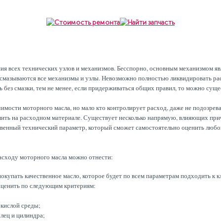
ия всех технических узлов и механизмов. Бесспорно, основным механизмом явл
смазываются все механизмы и узлы. Невозможно полностью ликвидировать расх
ь без смазки, тем не менее, если придерживаться общих правил, то можно су
мости моторного масла, но мало кто контролирует расход, даже не подозревая
ить на расходном материале. Существует несколько напрямую, влияющих прич
ственный технический параметр, который сможет самостоятельно оценить любо
асходу моторного масла можно отнести:
купать качественное масло, которое будет по всем параметрам подходить к к
оценить по следующим критериям:
 кислой среды;
лец и цилиндра;