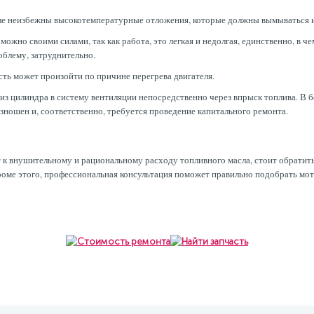
еле неизбежны высокотемпературные отложения, которые должны вымываться и
ожно своими силами, так как работа, это легкая и недолгая, единственно, в ч
облему, затруднительно.
сть может произойти по причине перегрева двигателя.
т из цилиндра в систему вентиляции непосредственно через впрыск топлива. В
изношен и, соответственно, требуется проведение капитального ремонта.
т к внушительному и рациональному расходу топливного масла, стоит обратить
Кроме этого, профессиональная консультация поможет правильно подобрать мот