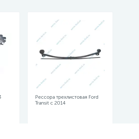
3
Рессора трехлистовая Ford
Transit с 2014
2503216/771403FD2912012N10/771403FD29
Не указана цена