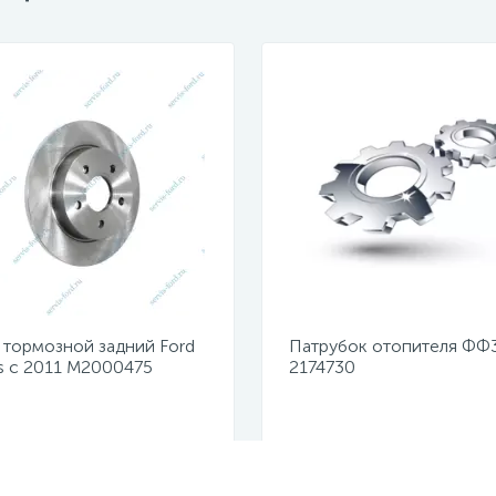
 тормозной задний Ford
Патрубок отопителя ФФ
s с 2011 M2000475
2174730
казана цена
Не указана цена