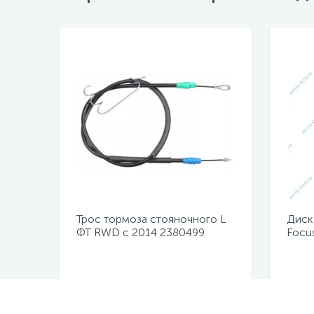
Трос тормоза стояночного L
Диск
ФТ RWD с 2014 2380499
Focu
Не указана цена
Не у