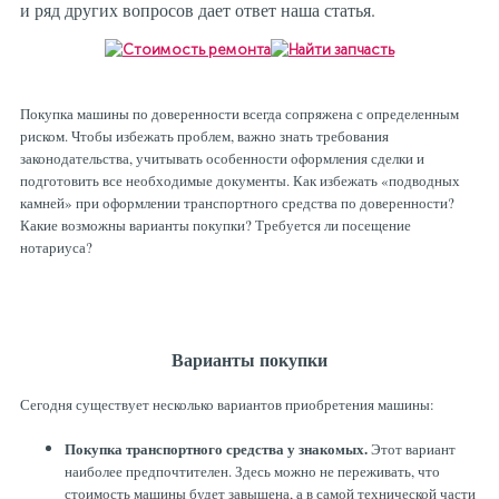
и ряд других вопросов дает ответ наша статья.
Рулевая система
Масло МОТОРНОЕ
Топливная система
МАСЛО ТРАНСМИССИОННОЕ
Покупка машины по доверенности всегда сопряжена с определенным
риском. Чтобы избежать проблем, важно знать требования
Тормозная система
ТОРМОЗНАЯ ЖИДКОСТЬ
законодательства, учитывать особенности оформления сделки и
подготовить все необходимые документы. Как избежать «подводных
камней» при оформлении транспортного средства по доверенности?
Какие возможны варианты покупки? Требуется ли посещение
Автоэлектрика
АНТИФРИЗ
нотариуса?
ПРИВОДНОЙ РЕМЕНЬ
Варианты покупки
РОЛИКИ
Сегодня существует несколько вариантов приобретения машины:
ТОРМОЗНЫЕ КОЛОДКИ
Покупка транспортного средства у знакомых.
Этот вариант
наиболее предпочтителен. Здесь можно не переживать, что
стоимость машины будет завышена, а в самой технической части