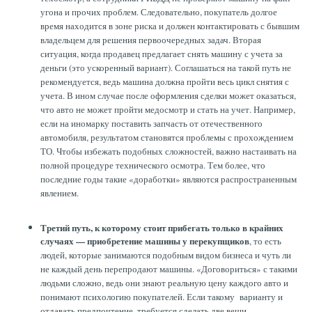
угона и прочих проблем. Следовательно, покупатель долгое
время находится в зоне риска и должен контактировать с бывшим
владельцем для решения первоочередных задач. Вторая
ситуация, когда продавец предлагает снять машину с учета за
деньги (это ускоренный вариант). Соглашаться на такой путь не
рекомендуется, ведь машина должна пройти весь цикл снятия с
учета. В ином случае после оформления сделки может оказаться,
что авто не может пройти медосмотр и стать на учет. Например,
если на иномарку поставить запчасть от отечественного
автомобиля, результатом становятся проблемы с прохождением
ТО. Чтобы избежать подобных сложностей, важно настаивать на
полной процедуре технического осмотра. Тем более, что
последние годы такие «доработки» являются распространенным
явлением.
Третий путь, к которому стоит прибегать только в крайних
случаях — приобретение машины у перекупщиков
, то есть
людей, которые занимаются подобным видом бизнеса и чуть ли
не каждый день перепродают машины. «Договориться» с такими
людьми сложно, ведь они знают реальную цену каждого авто и
понимают психологию покупателей. Если такому варианту и
отдавать предпочтение, требуется сделать две вещи —