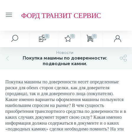
ФОРД ТРАНЗИТ СЕРВИС
0
0
0
Автосервис
О магазине
Обзоры и советы
Т.О. ФОРД ТРАНЗИТ
Новости
Покупка машины по доверенности:
Ремонт подвески и ходовой части
Отзывы о компании
Обзоры
Фильтр МАСЛЯНЫЙ
подводные камни.
Ремонт агрегатов
Рейтинг
Фильтр ТОПЛИВНЫЙ
Покупка машины по доверенности несет определенные
риски для обеих сторон сделки, как для доверителя
(продавца), так и для доверенного лица (покупателя).
Кузовные работы
Технологии
Фильтр ВОЗДУШНЫЙ
Какие именно варианты оформления машины пользуются
наибольшим спросом на рынке? В чем сущность
приобретения транспортного средства по доверенности и в
Плановое Т.О.
Фильтр САЛОННЫЙ
каких случаях документ теряет свою силу? Какая именно
информация должна содержаться в документе и о каких
«подводных камнях» сделки необходимо помнить? На эти