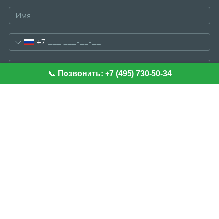
+7
📞
Позвонить: +7 (495) 730-50-34
Отправить сообщение
Я даю согласие на обработку моих
персональных данных
Автозапчасти