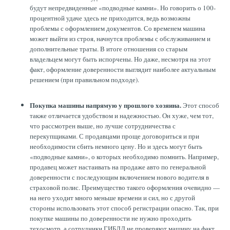
будут непредвиденные «подводные камни». Но говорить о 100-
ТОРМОЗНЫЕ ДИСКИ
процентной удаче здесь не приходится, ведь возможны
проблемы с оформлением документов. Со временем машина
может выйти из строя, начнутся проблемы с обслуживанием и
дополнительные траты. В итоге отношения со старым
владельцем могут быть испорчены. Но даже, несмотря на этот
факт, оформление доверенности выглядит наиболее актуальным
решением (при правильном подходе).
Покупка машины напрямую у прошлого хозяина.
Этот способ
также отличается удобством и надежностью. Он хуже, чем тот,
что рассмотрен выше, но лучше сотрудничества с
перекупщиками. С продавцами проще договориться и при
необходимости сбить немного цену. Но и здесь могут быть
«подводные камни», о которых необходимо помнить. Например,
продавец может настаивать на продаже авто по генеральной
доверенности с последующим включением нового водителя в
страховой полис. Преимущество такого оформления очевидно —
на него уходит много меньше времени и сил, но с другой
стороны использовать этот способ регистрации опасно. Так, при
покупке машины по доверенности не нужно проходить
техосмотр, а сотрудники ГИБДД не проверяют машину на факт