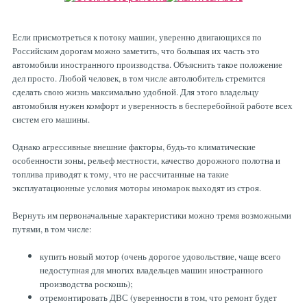
Рулевая система
Масло МОТОРНОЕ
Если присмотреться к потоку машин, уверенно двигающихся по
Российским дорогам можно заметить, что большая их часть это
Топливная система
МАСЛО ТРАНСМИССИОННОЕ
автомобили иностранного производства. Объяснить такое положение
дел просто. Любой человек, в том числе автолюбитель стремится
сделать свою жизнь максимально удобной. Для этого владельцу
Тормозная система
ТОРМОЗНАЯ ЖИДКОСТЬ
автомобиля нужен комфорт и уверенность в бесперебойной работе всех
систем его машины.
Автоэлектрика
АНТИФРИЗ
Однако агрессивные внешние факторы, будь-то климатические
особенности зоны, рельеф местности, качество дорожного полотна и
топлива приводят к тому, что не рассчитанные на такие
ПРИВОДНОЙ РЕМЕНЬ
эксплуатационные условия моторы иномарок выходят из строя.
Вернуть им первоначальные характеристики можно тремя возможными
путями, в том числе:
РОЛИКИ
купить новый мотор (очень дорогое удовольствие, чаще всего
недоступная для многих владельцев машин иностранного
ТОРМОЗНЫЕ КОЛОДКИ
производства роскошь);
отремонтировать ДВС (уверенности в том, что ремонт будет