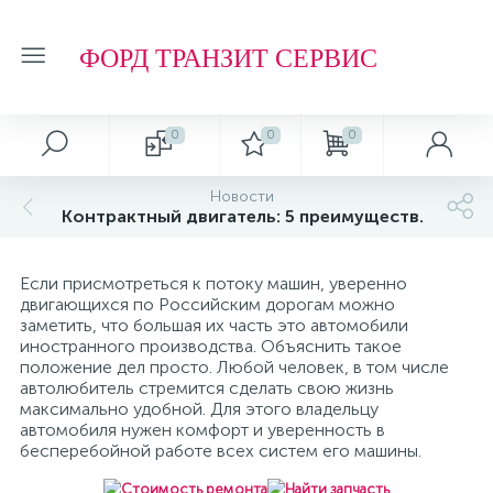
ФОРД ТРАНЗИТ СЕРВИС
0
0
0
Автосервис
О магазине
Обзоры и советы
Т.О. ФОРД ТРАНЗИТ
Новости
Контрактный двигатель: 5 преимуществ.
Ремонт подвески и ходовой части
Отзывы о компании
Обзоры
Фильтр МАСЛЯНЫЙ
Если присмотреться к потоку машин, уверенно
Ремонт агрегатов
Рейтинг
Фильтр ТОПЛИВНЫЙ
двигающихся по Российским дорогам можно
заметить, что большая их часть это автомобили
иностранного производства. Объяснить такое
Кузовные работы
Технологии
Фильтр ВОЗДУШНЫЙ
положение дел просто. Любой человек, в том числе
автолюбитель стремится сделать свою жизнь
максимально удобной. Для этого владельцу
автомобиля нужен комфорт и уверенность в
Плановое Т.О.
Фильтр САЛОННЫЙ
бесперебойной работе всех систем его машины.