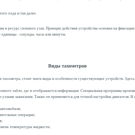
го хода и так далее.
ия и ресурс силового узла. Принцип действия устройства основан на фиксаци
 единицы - секунды, часы или минуты.
Виды тахометров
а тахометра, стоит знать виды и особенности существующих устройств. Здесь
нного табло, где и отображается информация. Специальная программа произв
 узлами зажигания. Также он применяется для точной настройки двигателя. В
 автомобиля;
лительные операции;
в;
овень температуры жидкости;