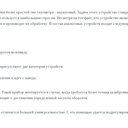
ен более простой тип тахометра - аналоговый. Задача этого устройства стан
я пользуется наибольшим спросом. Несмотря на тот факт, что устройство явля
ов и производит их обработку. В состав аналоговых устройств входят следую
ротов коленвала.
присутствует две категории устройств:
ления и идет с завода;
. Такой прибор монтируется в случае, когда требуется более точная калибров
ующие о достижении определенной частоты оборотов.
 отличается большей универсальностью. С его помощью удается подрегулирова