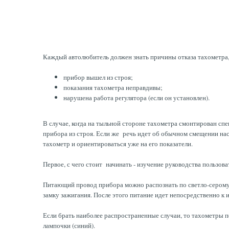
Каждый автолюбитель должен знать причины отказа тахометра, 
прибор вышел из строя;
показания тахометра неправдивы;
нарушена работа регулятора (если он установлен).
В случае, когда на тыльной стороне тахометра смонтирован сп
прибора из строя. Если же речь идет об обычном смещении нас
тахометр и ориентироваться уже на его показатели.
Первое, с чего стоит начинать - изучение руководства пользов
Питающий провод прибора можно распознать по светло-серому ц
замку зажигания. После этого питание идет непосредственно к 
Если брать наиболее распространенные случаи, то тахометры по
лампочки (синий).