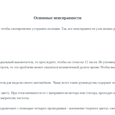
Основные неисправности
чтобы своевременно устранять поломки. Так, все неисправности узла можно р
ециальный выключатель, то проследите, чтобы он стоял на 12 часов. Из упом
троек, то эта проблема может оказаться незамеченной долгое время. Чтобы в
ателя для модели своего автомобиля. Чаще всего такие руководства содержат 
вету. При этом начинается от с выпрямителя мотора или статора, проходит к 
измерителю частоты.
дключают с помощью четырех проводников - заземление (черного цвета), элект