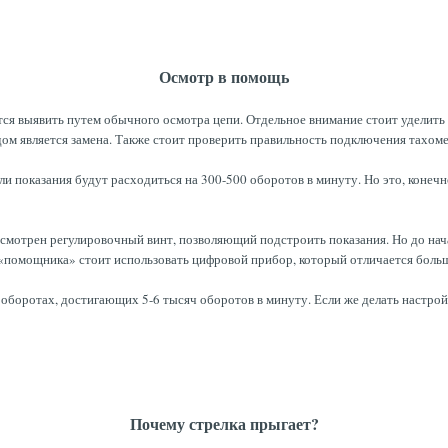
Осмотр в помощь
ся выявить путем обычного осмотра цепи. Отдельное внимание стоит уделить 
дом является замена. Также стоит проверить правильность подключения тахоме
сли показания будут расходиться на 300-500 оборотов в минуту. Но это, конеч
дусмотрен регулировочный винт, позволяющий подстроить показания. Но до на
и «помощника» стоит использовать цифровой прибор, который отличается боль
 оборотах, достигающих 5-6 тысяч оборотов в минуту. Если же делать настро
Почему стрелка прыгает?