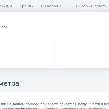
 скидки
Бренды
О магазине
Обзоры и советы
метра.
елки на данном приборе при работе двигателя, погрешности в по
ого устранения поломки. Какие существуют виды измерителей ч