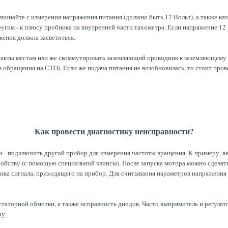
Начинайте с измерения напряжения питания (должно быть 12 Вольт), а также к
угим - к плюсу пробника на внутренней части тахометра. Если напряжение 12 
ения должна засветиться.
нтакты местам или же скоммутировать заземляющий проводник к заземляющему
 обращения на СТО). Если же подача питания не возобновилась, то стоит пров
Как провести диагностику неисправности?
 - подключить другой прибор для измерения частоты вращения. К примеру, в
йству (с помощью специальной клипсы). После запуска мотора можно сделать 
ика сигнала, приходящего на прибор. Для считывания параметров напряжения 
аторной обмотки, а также исправность диодов. Часто выпрямитель и регулято
ру.