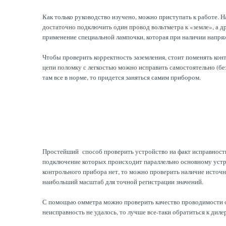
Как только руководство изучено, можно приступать к работе. 
достаточно подключить один провод вольтметра к «земле», а др
применение специальной лампочки, которая при наличии напряж
Чтобы проверить корректность заземления, стоит поменять ко
цепи поломку с легкостью можно исправить самостоятельно (без
там все в норме, то придется заняться самим прибором.
Простейший способ проверить устройство на факт исправности
подключение которых происходит параллельно основному устро
контрольного прибора нет, то можно проверить наличие источн
наибольший масштаб для точной регистрации значений.
С помощью омметра можно проверить качество проводимости ст
неисправность не удалось, то лучше все-таки обратиться к диле