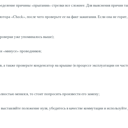
пределение причины «прыгания» стрелки все сложнее. Для выяснения причин т
тора «Check», после чего проверьте ее на факт зажигания. Если она не горит,
проверки уже упоминалось выше);
 и «минусе» проводников;
, а также проверьте конденсатор на крышке (в процессе эксплуатации он част
лностью менялся, то стоит попросить произвести его замену;
выставляйте положение нуля, убедитесь в качестве коммутации и используйте