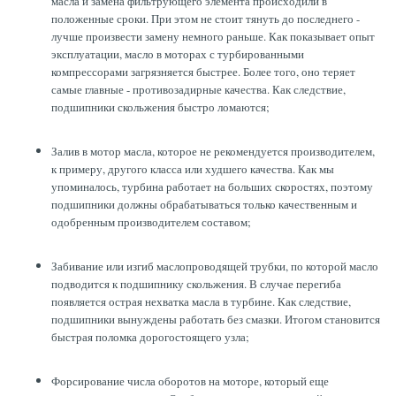
масла и замена фильтрующего элемента происходили в
положенные сроки. При этом не стоит тянуть до последнего -
лучше произвести замену немного раньше. Как показывает опыт
эксплуатации, масло в моторах с турбированными
компрессорами загрязняется быстрее. Более того, оно теряет
самые главные - противозадирные качества. Как следствие,
подшипники скольжения быстро ломаются;
Залив в мотор масла, которое не рекомендуется производителем,
к примеру, другого класса или худшего качества. Как мы
упоминалось, турбина работает на больших скоростях, поэтому
подшипники должны обрабатываться только качественным и
одобренным производителем составом;
Забивание или изгиб маслопроводящей трубки, по которой масло
подводится к подшипнику скольжения. В случае перегиба
появляется острая нехватка масла в турбине. Как следствие,
подшипники вынуждены работать без смазки. Итогом становится
быстрая поломка дорогостоящего узла;
Форсирование числа оборотов на моторе, который еще