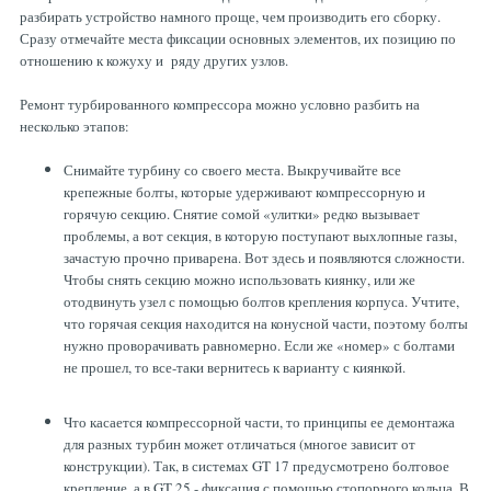
разбирать устройство намного проще, чем производить его сборку.
Сразу отмечайте места фиксации основных элементов, их позицию по
отношению к кожуху и ряду других узлов.
Ремонт турбированного компрессора можно условно разбить на
несколько этапов:
Снимайте турбину со своего места. Выкручивайте все
крепежные болты, которые удерживают компрессорную и
горячую секцию. Снятие сомой «улитки» редко вызывает
проблемы, а вот секция, в которую поступают выхлопные газы,
зачастую прочно приварена. Вот здесь и появляются сложности.
Чтобы снять секцию можно использовать киянку, или же
отодвинуть узел с помощью болтов крепления корпуса. Учтите,
что горячая секция находится на конусной части, поэтому болты
нужно проворачивать равномерно. Если же «номер» с болтами
не прошел, то все-таки вернитесь к варианту с киянкой.
Что касается компрессорной части, то принципы ее демонтажа
для разных турбин может отличаться (многое зависит от
конструкции). Так, в системах GT 17 предусмотрено болтовое
крепление, а в GT 25 - фиксация с помощью стопорного кольца. В