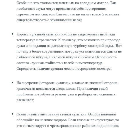
Особенно это становится заметным на холодном моторе. Так,
необычные звуки могут проявляться себя посторонним
скрежетом или свистом. Бывает, что шума нет вовсе (это может
свидетельствовать о заклинивании вала);
Корпус чугунной «улитки» иногда не выдерживает перепада
температур и трескается. К примеру, это возможно при проезде
лужи и попадании на раскаленную турбину холодной воды. Вот
почему в более современных моторах устанавливается улитка не
с обычного чугуна, а из смеси чугуна с никелем. Особенность
состава - лучшая стойкость к колебаниям температур.
Определить наличие трещин можно посредством осмотра;
На внутренней стороне «улитки», а также на внешней стороне
крыльчатки появляются следы масла. При наличии такой
проблемы потребуется ремонт узла и разборка его основных
элементов;
Осматривайте внутренние стенки «улитки». Особое внимание
обращайте на наличие задиров. Если таковые присутствуют, то
это сигнализирует о чрезмерном износе рабочих подшипников