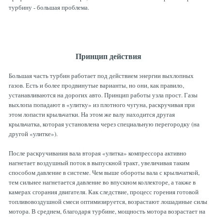
турбину - большая проблема.
Принцип действия
Большая часть турбин работает под действием энергии выхлопных
газов. Есть и более продвинутые варианты, но они, как правило,
устанавливаются на дорогих авто. Принцип работы узла прост. Газы
выхлопа попадают в «улитку» из плотного чугуна, раскручивая при
этом лопасти крыльчатки. На этом же валу находится другая
крыльчатка, которая установлена через специальную перегородку (на
другой «улитке»).
После раскручивания вала вторая «улитка» компрессора активно
нагнетает воздушный поток в выпускной тракт, увеличивая таким
способом давление в системе. Чем выше обороты вала с крыльчаткой,
тем сильнее нагнетается давление во впускном коллекторе, а также в
камерах сгорания двигателя. Как следствие, процесс горения готовой
топливовоздушной смеси оптимизируется, возрастают лошадиные силы
мотора. В среднем, благодаря турбине, мощность мотора возрастает на