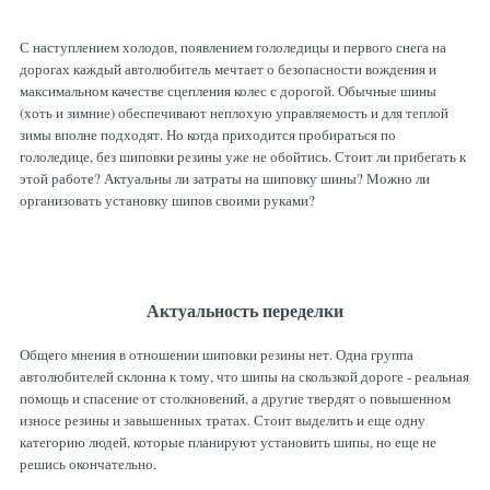
Рулевая система
Масло МОТОРНОЕ
С наступлением холодов, появлением гололедицы и первого снега на
дорогах каждый автолюбитель мечтает о безопасности вождения и
Топливная система
МАСЛО ТРАНСМИССИОННОЕ
максимальном качестве сцепления колес с дорогой. Обычные шины
(хоть и зимние) обеспечивают неплохую управляемость и для теплой
зимы вполне подходят. Но когда приходится пробираться по
Тормозная система
ТОРМОЗНАЯ ЖИДКОСТЬ
гололедице, без шиповки резины уже не обойтись. Стоит ли прибегать к
этой работе? Актуальны ли затраты на шиповку шины? Можно ли
организовать установку шипов своими руками?
Автоэлектрика
АНТИФРИЗ
ПРИВОДНОЙ РЕМЕНЬ
Актуальность переделки
Общего мнения в отношении шиповки резины нет. Одна группа
РОЛИКИ
автолюбителей склонна к тому, что шипы на скользкой дороге - реальная
помощь и спасение от столкновений, а другие твердят о повышенном
износе резины и завышенных тратах. Стоит выделить и еще одну
ТОРМОЗНЫЕ КОЛОДКИ
категорию людей, которые планируют установить шипы, но еще не
решись окончательно.