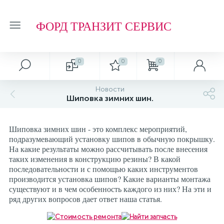
ФОРД ТРАНЗИТ СЕРВИС
0
0
0
Автосервис
О магазине
Обзоры и советы
Т.О. ФОРД ТРАНЗИТ
Новости
Шиповка зимних шин.
Ремонт подвески и ходовой части
Отзывы о компании
Обзоры
Фильтр МАСЛЯНЫЙ
Шиповка зимних шин - это комплекс мероприятий,
Ремонт агрегатов
Рейтинг
Фильтр ТОПЛИВНЫЙ
подразумевающий установку шипов в обычную покрышку.
На какие результаты можно рассчитывать после внесения
таких изменения в конструкцию резины? В какой
Кузовные работы
Технологии
Фильтр ВОЗДУШНЫЙ
последовательности и с помощью каких инструментов
производится установка шипов? Какие варианты монтажа
существуют и в чем особенность каждого из них? На эти и
Плановое Т.О.
Фильтр САЛОННЫЙ
ряд других вопросов дает ответ наша статья.