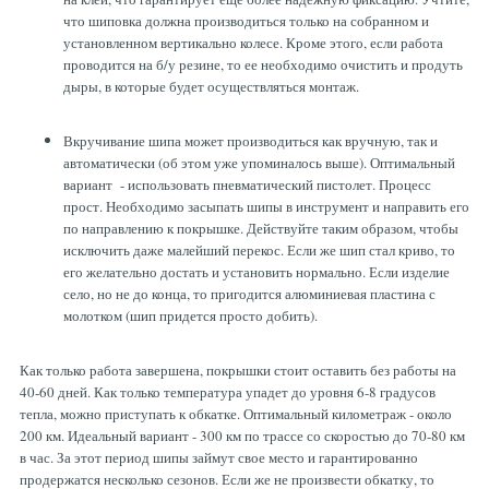
что шиповка должна производиться только на собранном и
установленном вертикально колесе. Кроме этого, если работа
проводится на б/у резине, то ее необходимо очистить и продуть
дыры, в которые будет осуществляться монтаж.
Вкручивание шипа может производиться как вручную, так и
автоматически (об этом уже упоминалось выше). Оптимальный
вариант - использовать пневматический пистолет. Процесс
прост. Необходимо засыпать шипы в инструмент и направить его
по направлению к покрышке. Действуйте таким образом, чтобы
исключить даже малейший перекос. Если же шип стал криво, то
его желательно достать и установить нормально. Если изделие
село, но не до конца, то пригодится алюминиевая пластина с
молотком (шип придется просто добить).
Как только работа завершена, покрышки стоит оставить без работы на
40-60 дней. Как только температура упадет до уровня 6-8 градусов
тепла, можно приступать к обкатке. Оптимальный километраж - около
200 км. Идеальный вариант - 300 км по трассе со скоростью до 70-80 км
в час. За этот период шипы займут свое место и гарантированно
продержатся несколько сезонов. Если же не произвести обкатку, то