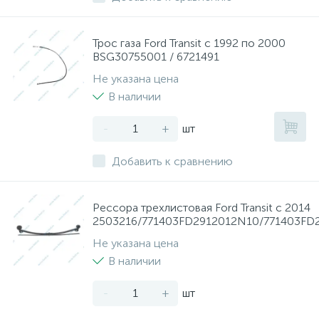
Трос газа Ford Transit с 1992 по 2000
BSG30755001 / 6721491
Не указана цена
В наличии
-
+
шт
Добавить к сравнению
Рессора трехлистовая Ford Transit с 2014
2503216/771403FD2912012N10/771403FD
Не указана цена
В наличии
-
+
шт