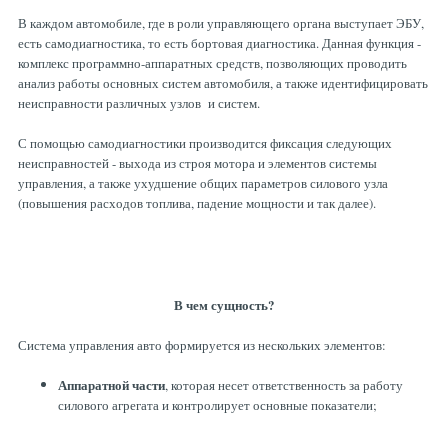
Рулевая система
Масло МОТОРНОЕ
В каждом автомобиле, где в роли управляющего органа выступает ЭБУ,
есть самодиагностика, то есть бортовая диагностика. Данная функция -
комплекс программно-аппаратных средств, позволяющих проводить
Топливная система
МАСЛО ТРАНСМИССИОННОЕ
анализ работы основных систем автомобиля, а также идентифицировать
неисправности различных узлов и систем.
Тормозная система
ТОРМОЗНАЯ ЖИДКОСТЬ
С помощью самодиагностики производится фиксация следующих
неисправностей - выхода из строя мотора и элементов системы
управления, а также ухудшение общих параметров силового узла
(повышения расходов топлива, падение мощности и так далее).
Автоэлектрика
АНТИФРИЗ
ПРИВОДНОЙ РЕМЕНЬ
В чем сущность?
РОЛИКИ
Система управления авто формируется из нескольких элементов:
Аппаратной части
, которая несет ответственность за работу
ТОРМОЗНЫЕ КОЛОДКИ
силового агрегата и контролирует основные показатели;