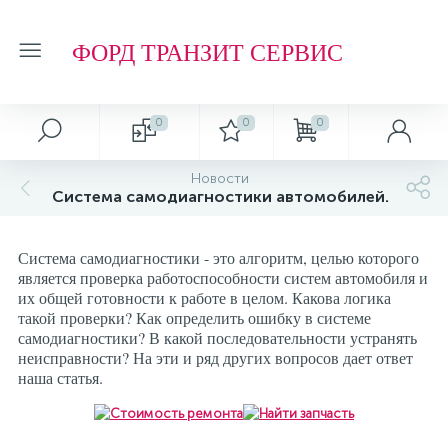
ФОРД ТРАНЗИТ СЕРВИС
0
0
0
Автосервис
О магазине
Обзоры и советы
Т.О. ФОРД ТРАНЗИТ
Новости
Система самодиагностики автомобилей.
Ремонт подвески и ходовой части
Отзывы о компании
Обзоры
Фильтр МАСЛЯНЫЙ
Система самодиагностики - это алгоритм, целью которого
Ремонт агрегатов
Рейтинг
Фильтр ТОПЛИВНЫЙ
является проверка работоспособности систем автомобиля и
их общей готовности к работе в целом. Какова логика
такой проверки? Как определить ошибку в системе
Кузовные работы
Технологии
Фильтр ВОЗДУШНЫЙ
самодиагностики? В какой последовательности устранять
неисправности? На эти и ряд других вопросов дает ответ
наша статья.
Плановое Т.О.
Фильтр САЛОННЫЙ