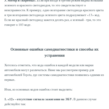
3. Мотор и «коробка».
Если при входе в третий режим видны вспышки
зеленого и красного светодиодов, то это свидетельствует о
неисправности. К примеру, одно возгорание светодиода красного цвета
и три возгорания светодиода зеленого цвета подразумевает «13» код.
Если же красный светодиод зажегся десять раз, а зеленый - три, то это
говорит о 103 коде.
Основные ошибки самодиагностики и способы их
устранения
Хотелось отметить, что кода ошибок в каждой модели или марки
автомобиля могут различаться. Ниже мы рассмотрим пример для
автомобилей Toyota, где системы самодиагностики появились одними из
первых.
Итак, из основных кодов ошибок стоит выделить:
1. «12» - отсутствие сигнала зажигания на ЭБУ.
В данном случае
действуйте так: