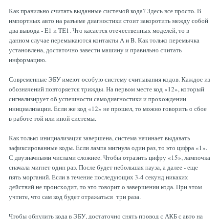
Как правильно считать выданные системой кода? Здесь все просто. В
импортных авто на разъеме диагностики стоит закоротить между собой
два вывода - E1 и TE1. Что касается отечественных моделей, то в
данном случае перемыкаются контакты A и B. Как только перемычка
установлена, достаточно завести машину и правильно считать
информацию.
Современные ЭБУ имеют особую систему считывания кодов. Каждое из
обозначений повторяется трижды. На первом месте код «12», который
сигнализирует об успешности самодиагностики и прохождении
инициализации. Если же код «12» не прошел, то можно говорить о сбое
в работе той или иной системы.
Как только инициализация завершена, система начинает выдавать
зафиксированные коды. Если лампа мигнула один раз, то это цифра «1».
С двузначными числами сложнее. Чтобы отразить цифру «15», лампочка
сначала мигнет один раз. После будет небольшая пауза, а далее - еще
пять морганий. Если в течение последующих 3-4 секунд никаких
действий не происходит, то это говорит о завершении кода. При этом
учтите, что сам код будет отражаться три раза.
Чтобы обнулить кода в ЭБУ, достаточно снять провод с АКБ с авто на