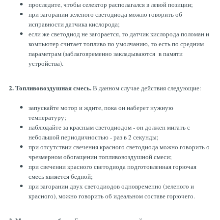
проследите, чтобы селектор располагался в левой позиции;
при загорании зеленого светодиода можно говорить об
исправности датчика кислорода;
если же светодиод не загорается, то датчик кислорода поломан и
компьютер считает топливо по умолчанию, то есть по средним
параметрам (заблаговременно закладываются в памяти
устройства).
2. Топливовоздушная смесь.
В данном случае действия следующие:
запускайте мотор и ждите, пока он наберет нужную
температуру;
наблюдайте за красным светодиодом - он должен мигать с
небольшой периодичностью - раз в 2 секунды;
при отсутствии свечения красного светодиода можно говорить о
чрезмерном обогащении топливовоздушной смеси;
при свечении красного светодиода подготовленная горючая
смесь является бедной;
при загорании двух светодиодов одновременно (зеленого и
красного), можно говорить об идеальном составе горючего.