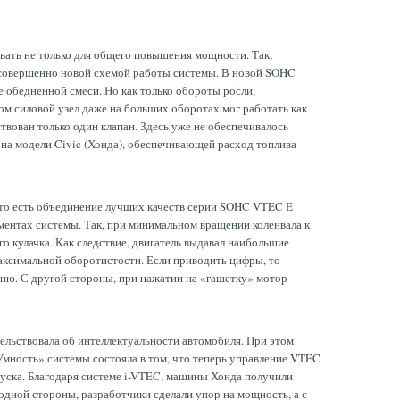
вать не только для общего повышения мощности. Так,
а совершенно новой схемой работы системы. В новой SOHC
 обедненной смеси. Но как только обороты росли,
ом силовой узел даже на больших оборотах мог работать как
твован только один клапан. Здесь уже не обеспечивалось
на модели Civic (Хонда), обеспечивающей расход топлива
 то есть объединение лучших качеств серии SOHC VTEC E
ементах системы. Так, при минимальном вращении коленвала к
го кулачка. Как следствие, двигатель выдавал наибольшие
аксимальной оборотистости. Если приводить цифры, то
тню. С другой стороны, при нажатии на «гашетку» мотор
ельствовала об интеллектуальности автомобиля. При этом
Умность» системы состояла в том, что теперь управление VTEC
пуска. Благодаря системе i-VTEC, машины Хонда получили
дной стороны, разработчики сделали упор на мощность, а с