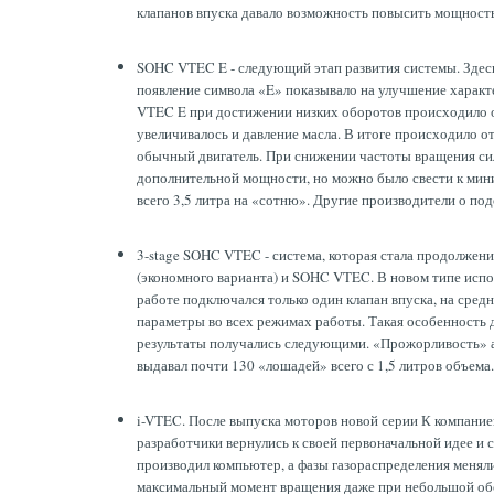
клапанов впуска давало возможность повысить мощность 
SOHC VTEC E - следующий этап развития системы. Здесь
появление символа «E» показывало на улучшение харак
VTEC E при достижении низких оборотов происходило от
увеличивалось и давление масла. В итоге происходило о
обычный двигатель. При снижении частоты вращения сило
дополнительной мощности, но можно было свести к мин
всего 3,5 литра на «сотню». Другие производители о по
3-stage SOHC VTEC - система, которая стала продолжен
(экономного варианта) и SOHC VTEC. В новом типе испол
работе подключался только один клапан впуска, на средн
параметры во всех режимах работы. Такая особенность
результаты получались следующими. «Прожорливость» ав
выдавал почти 130 «лошадей» всего с 1,5 литров объема.
i-VTEC. После выпуска моторов новой серии К компание
разработчики вернулись к своей первоначальной идее и
производил компьютер, а фазы газораспределения менял
максимальный момент вращения даже при небольшой обор