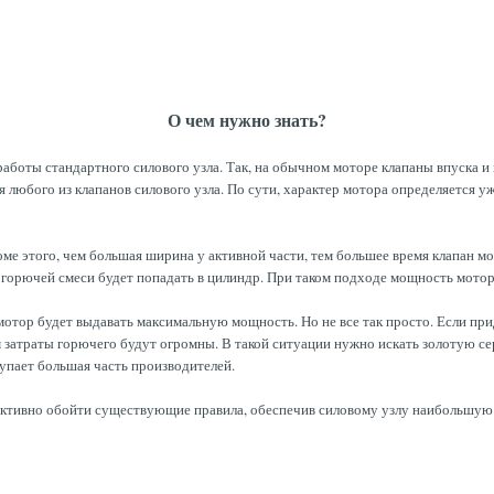
О чем нужно знать?
 работы стандартного силового узла. Так, на обычном моторе клапаны впуска 
я любого из клапанов силового узла. По сути, характер мотора определяется
оме этого, чем большая ширина у активной части, тем большее время клапан м
 горючей смеси будет попадать в цилиндр. При таком подходе мощность мото
 мотор будет выдавать максимальную мощность. Но не все так просто. Если пр
затраты горючего будут огромны. В такой ситуации нужно искать золотую се
упает большая часть производителей.
ктивно обойти существующие правила, обеспечив силовому узлу наибольшую