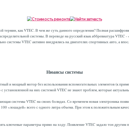
й термин, как VTEC. В чем же суть данного определения? Полная расшифровка - 
распределительной системы. В переводе на русский язык аббревиатура VTEC -
льно системы VTEC активно внедрялись на двигателях спортивных авто, а впо
Нюансы системы
тный и мощный мотор без использования вспомогательных элементов (к пример
о с установленной на них системой VTEC не знают проблем, которые актуальн
ающая системы VTEC на своих болидах. Со временем новая электроника появил
 100 «лошадей» всего с одного литра объема. При этом к положительным каче
ять ключевые параметры прямо на ходу. Появление VTEC задало тон другим 