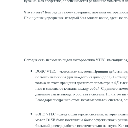
кулачки. Как следствие, обеспечивается различные моменты в к
Что в итоге? Благодаря такому совершенствования мотора, по
Принцип же усреднения, который был описан выше, здесь не пр
Сегодня есть несколько видов моторов типа VTEC, имеющих ря
DOHC VTEC - «классика» системы. Принцип действия зде
большей величины (для каждого из цилиндров). В станда
только частота вращения достигает параметра в 4,5 тыс
паза и связывают клапаны между собой. С данного моме
давление смазывающего состава в системе. При этом шти
Благодаря внедрению столь незамысловатой системы, раз
SOHC VTEC - следующая версия системы, которая появил
мотор D15B была поставлена более эффективная и уника
больший размер, работал исключительно на впуск. Как о