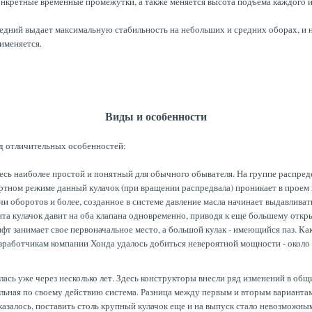
онкретные временные промежутки, а также меняется высота подъема каждого из
следний выдает максимальную стабильность на небольших и средних оборах, и
именяется.
Виды и особенности
д отличительных особенностей:
сь наиболее простой и понятный для обычного обывателя. На группе распред
ртном режиме данный кулачок (при вращении распредвала) проникает в проем м
ячи оборотов и более, созданное в системе давление масла начинает выдавли
нта кулачок давит на оба клапана одновременно, приводя к еще большему отк
фт занимает свое первоначальное место, а большой кулак - имеющийся паз. К
работчикам компании Хонда удалось добиться невероятной мощности - около 1
ась уже через несколько лет. Здесь конструкторы внесли ряд изменений в об
льная по своему действию система. Разница между первым и вторым вариантам
казалось, поставить столь крупный кулачок еще и на выпуск стало невозможны