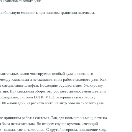
 клапанов силового узла.
 наибольшую мощность при пиковом вращении коленвала.
елительных валов монтируется особый кулачок немного
ежду клапанами и не сказывается на работе силового узла. Как
вать специальные штифты. Последние осуществляют блокировку
рытию. При снижении оборотов, соответственно, уменьшается и
ак следствие, система DOHC VTEC завершает свою работу.
00 «лошадей» из расчета всего на литр объема силового узла.
щие принципы работы системы. Так, для повышения мощности на
 была незначительна. Во втором случае кулачок, имеющий
м - мешала свеча зажигания. С другой стороны, повышение хода