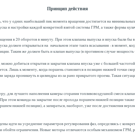
Принцип действия
 что у одних наибольший пик момента вращения достигается на минимальных (
пуска и настройки каждой конкретной взятой системы ГРМ, а также формы кула
ащения в 20 оборотов в минуту. При этом клапаны выпуска и впуска были бы в 
уска должен открываться на начальном этапе такта всасывания - в момент, ко
иции. Таким же должен быть и клапан выпуска (в противном случае мощность б
ожно добиться открытия и закрытия клапана впуска уже с большей частотой - 
ается. Лишь к моменту, когда поршень становится в позицию нижней точки ско
ии заряда проникнуть в цилиндры из-за рано прикрытого проема. Такая ситуац
ру, для лучшего наполнения камеры сгорания топливовоздушной смеси клапан
. При этом команда на закрытие после прохода поршнем нижней позиции также 
ршнем нижней позиции), а запираться, наоборот, уже после достижения верхне
ены идти на усреднение параметров регулирования фаз, определяясь с конкрет
ли обойти ограничения. Новые моторы отличаются особым механизмом ГРМ, ра