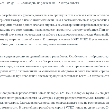
со 105 до 130 «лошадей» из расчета на 1,5 литра объема.
 разработчикам удалось доказать, что преимущества системы можно использо
теристик мотора в плане экономичности. Такая возможность была обусловлен
крытие только одного клапана впуска, а сам мотор начинал работать в режиме
ткрытие второго клапана, позволяющего «вдохнуть» мотору свободнее. При эт
вой узел снова переводился на работу в классическом режиме, где был задейс
имуму затраты горючей смеси. К примеру, система SOHC VTEC E установлена 
добных достижениях на тот период могли только мечтать.
ием существующих на данный период разработок. Особенность - гибридность,
нения мотор начал работать в 3-х режимах, что нашло свое отражение и в эл
их - пара, а на максимальных - два клапана работали с применением наибольше
 делала мотор экономичным на минимальных оборотах и более мощным - при м
томобиля при небольшой частоте вращения составляла всего 3,5 литра на со
й Хонда были разработаны новые моторы - i-VTEC, в которых буква «i» свидет
 стали монтировать системы на моторах с двумя распределительными валами. «
ись регулярно, благодаря регулированию опережающего угла на распредвале в
отистости. В дальнейшем разработка серии i-VTEC пошла по двум путям. С о