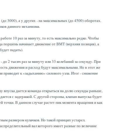
до 3000), а у других - на максимальных (до 4500) оборотах.
чков данного механизма.
работе 10 раз за минуту, то есть максимально редко. Чтобы
гда поршень начинает движение от ВМТ (верхняя позиция), а
удет падать).
до 2 тысяч раз за минуту или 33 колебаний за секунду. При
рость движения и расход будут максимальными. Но в этот же
ия приводит к «задыханию» силового узла. Итог - снижение
у впуска дается команда открыться на долю секунды раньше,
дается с задержкой. С другой стороны, клапан выпуска будет
й точки. В данном случае растет пик момента вращения и как
ным размером кулачков. Но такой принцип устарел.
спределительный вал которого имеет разные по величине