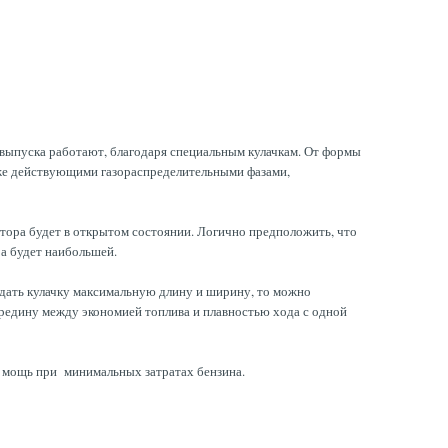
и выпуска работают, благодаря специальным кулачкам. От формы
 уже действующими газораспределительными фазами,
отора будет в открытом состоянии. Логично предположить, что
ра будет наибольшей.
идать кулачку максимальную длину и ширину, то можно
редину между экономией топлива и плавностью хода с одной
 мощь при минимальных затратах бензина.