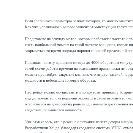
Если сравнивать параметры разных моторов, то можно заметить,
Как уже упоминалось, многое зависит от конструкции тракта в
Представьте на секунду мотор, который работает с частотой вр
снять наибольший момент на такой частоте вращения, клапан вп
закрываться во время подхода поршня к нижней предельной поз
Повышая частоту вращения мотора до 4000 оборотов в минуту, м
такой схеме работы времени на всасывание практически не ост
момент произойдет закрытие клапана, что не даст главной порц
мощности и небольшие пиковые обороты.
Настройку можно осуществить и по другому принципу. К приме
еще до момента, пока поршень окажется в своей верхней точке
открываться на доли секунд раньше (до момента достижения по
следствие, повышается мощность.
Уже отмечалось, что в реальной ситуации конструкторы вынужд
Разработчики Хонда, благодаря созданию системы VTEC, суме