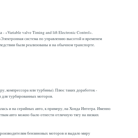
«Variable valve Timing and lift Electronic Control».
 «Электронная система по управлению высотой и временем
следствии были реализованы и на обычном транспорте.
у, компрессора или турбины). Плюс таких доработок -
ы для турбированных моторов.
ась и на серийных авто, к примеру, на Хонда Интегра. Именно
ствам авто можно было отнести отличную тягу на низких
производителям бензиновых моторов и выдало миру