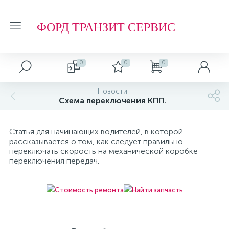
ФОРД ТРАНЗИТ СЕРВИС
0
0
0
Автосервис
О магазине
Обзоры и советы
Т.О. ФОРД ТРАНЗИТ
Новости
Схема переключения КПП.
Ремонт подвески и ходовой части
Отзывы о компании
Обзоры
Фильтр МАСЛЯНЫЙ
Статья для начинающих водителей, в которой
Ремонт агрегатов
Рейтинг
Фильтр ТОПЛИВНЫЙ
рассказывается о том, как следует правильно
переключать скорость на механической коробке
переключения передач.
Кузовные работы
Технологии
Фильтр ВОЗДУШНЫЙ
Плановое Т.О.
Фильтр САЛОННЫЙ