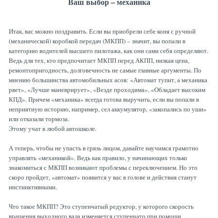
Ваш выбор – механика
Рулевая система
Масло МОТОРНОЕ
Итак, вас можно поздравить. Если вы приобрели себе коня с ручной
Топливная система
МАСЛО ТРАНСМИССИОННОЕ
(механической) коробкой передач (МКПП) – значит, вы попали в
категорию водителей высшего пилотажа, как они сами себя определяют.
Ведь для тех, кто предпочитает МКПП перед АКПП, низкая цена,
Тормозная система
ТОРМОЗНАЯ ЖИДКОСТЬ
ремонтопригодность, долговечность не самые главные аргументы. По
мнению большинства автомобильных асов: «Автомат тупит, а механика
рвет», «Лучше маневрирует», «Везде проходима», «Обладает высоким
КПД». Причем «механика» всегда готова выручить, если вы попали в
Автоэлектрика
АНТИФРИЗ
неприятную историю, например, сел аккумулятор, «закопались по уши»
или отказали тормоза.
Этому учат в любой автошколе.
ПРИВОДНОЙ РЕМЕНЬ
А теперь, чтобы не упасть в грязь лицом, давайте научимся грамотно
управлять «механикой». Ведь как правило, у начинающих только
РОЛИКИ
знакомиться с МКПП возникают проблемы с переключением. Но это
скоро пройдет, «автомат» появится у вас в голове и действия станут
инстинктивными.
ТОРМОЗНЫЕ КОЛОДКИ
Что такое МКПП? Это ступенчатый редуктор, у которого скорость
вращения выходного вала изменяется ступенчато при помощи