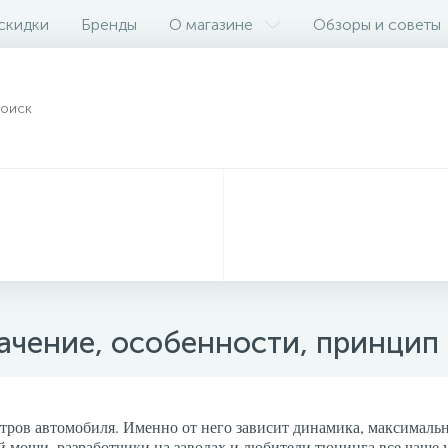
 скидки
Бренды
О магазине
Обзоры и советы
ачение, особенности, принцип 
ров автомобиля. Именно от него зависит динамика, максимальна
й мощи, разработчики на заводах и любители тюнинга все чаще