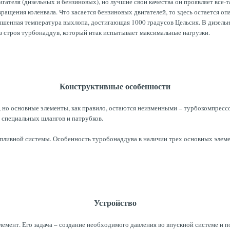
ателя (дизельных и бензиновых), но лучшие свои качества он проявляет все-т
ращения коленвала. Что касается бензиновых двигателей, то здесь остается о
вышенная температура выхлопа, достигающая 1000 градусов Цельсия. В д
изель
з строя турбонаддув, который итак испытывает максимальные нагрузки.
Конструктивные особенности
но основные элементы, как правило, остаются неизменными – турбокомпрессор,
 специальных шлангов и патрубков.
пливной системы. Особенность туробонаддува в наличии трех основных элемен
Устройство
емент. Его задача – создание необходимого давления во впускной системе и п