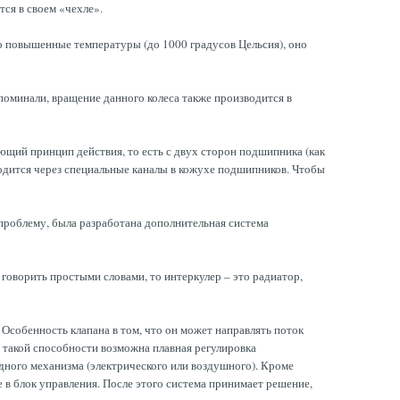
тся в своем «чехле».
о повышенные температуры (до 1000 градусов Цельсия), оно
упоминали, вращение данного колеса также производится в
ющий принцип действия, то есть с двух сторон подшипника (как
зводится через специальные каналы в кожухе подшипников. Чтобы
проблему, была разработана дополнительная система
 говорить простыми словами, то интеркулер – это радиатор,
 Особенность клапана в том, что он может направлять поток
я такой способности возможна плавная регулировка
ного механизма (электрического или воздушного). Кроме
 в блок управления. После этого система принимает решение,