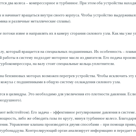
ется два колеса – компрессорное и турбинное. При этом оба устройства находя
ы и начинает вращаться внутри своего корпуса. Чтобы устройство выдерживал
мика и различные металлические сплавы).
е потоки извне и направлять их в камеру сгорания силового узла. Как мы уже 
лу, который вращается на специальных подшипниках. Их особенность – плава
шей работы в систему подходит моторное масло из двигателя. Его подача прои
урбокомпрессора, на валу стоят специальные кольца-уплотнители.
на бензиновых моторах возможен перегрев устройства. Чтобы исключить эту 
е кожуха с подшипниками в общую систему охлаждения силового узла.
тся в цилиндры. Это необходимо для увеличения его плотности давления. Если
воздушного).
т вейстгейтом). Его задача – эффективное регулирование давления в системе.
мощность, либо же обводить газы по кругу, минуя турбинное колесо. Благодар
ния. Управление клапана производится двумя способами – при помощи привод
ия турбонаддува. Контролирующий орган анализирует информацию и передает ее