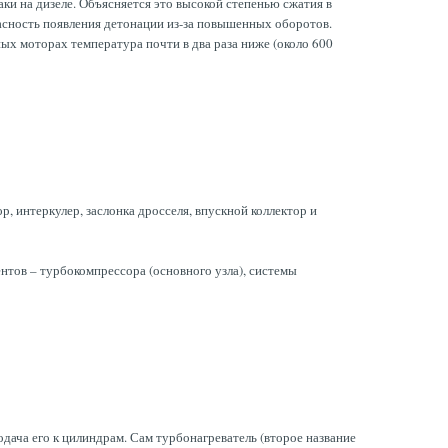
аки на дизеле. Объясняется это высокой степенью сжатия в
пасность появления детонации из-за повышенных оборотов.
ных моторах температура почти в два раза ниже (около 600
 интеркулер, заслонка дросселя, впускной коллектор и
тов – турбокомпрессора (основного узла), системы
одача его к цилиндрам. Сам турбонагреватель (второе название