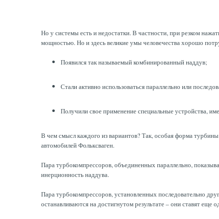
Но у системы есть и недостатки. В частности, при резком нажа
мощностью. Но и здесь великие умы человечества хорошо потр
Появился так называемый комбинированный наддув;
Стали активно использоваться параллельно или последо
Получили свое применение специальные устройства, и
В чем смысл каждого из вариантов? Так, особая форма турбины 
автомобилей Фольксваген.
Пара турбокомпрессоров, объединенных параллельно, показывае
инерционность наддува.
Пара турбокомпрессоров, установленных последовательно друг 
останавливаются на достигнутом результате – они ставят еще 