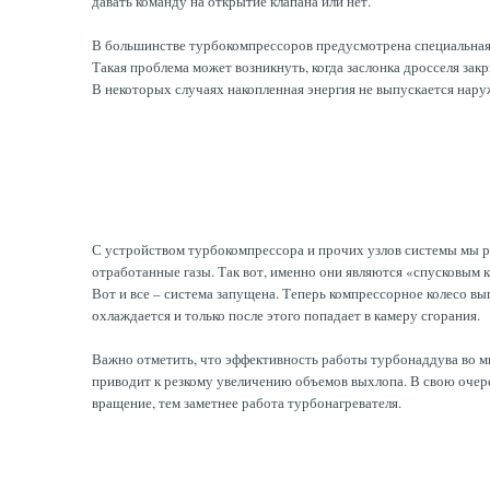
давать команду на открытие клапана или нет.
В большинстве турбокомпрессоров предусмотрена специальная з
Такая проблема может возникнуть, когда заслонка дросселя за
В некоторых случаях накопленная энергия не выпускается нару
С устройством турбокомпрессора и прочих узлов системы мы ра
отработанные газы. Так вот, именно они являются «спусковым к
Вот и все – система запущена. Теперь компрессорное колесо вы
охлаждается и только после этого попадает в камеру сгорания.
Важно отметить, что эффективность работы турбонаддува во мн
приводит к резкому увеличению объемов выхлопа. В свою очере
вращение, тем заметнее работа турбонагревателя.