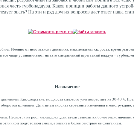
авная часть турбонаддува. Каков принцип работы данного устрой
дует знать? На эти и ряд других вопросов дает ответ наша стат
иля. Именно от него зависит динамика, максимальная скорость, время разгона
а все чаще устанавливают на авто специальный агрегатный наддув – турбоком
Назначение
 давлением. Как следствие, мощность силового узла возрастает на 30-40%. Пре
оборотов коленвала. Да и зачем вносить серьезные изменения в конструкцию, е
емы. Несмотря на рост «лошадок», двигатель становится более экономичным,
я отличной подготовкой смеси, а значит и более быстрым ее сжиганием.