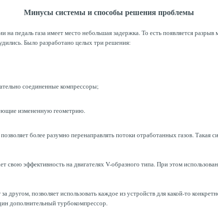
Минусы системы и способы решения проблемы
тии на педаль газа имеет место небольшая задержка. То есть появляется разр
удились. Было разработано целых три решения:
вательно соединенные компрессоры;
меющие измененную геометрию.
позволяет более разумно перенаправлять потоки отработанных газов. Такая си
т свою эффективность на двигателях V-образного типа. При этом использован
за другом, позволяет использовать каждое из устройств для какой-то конкрет
один дополнительный турбокомпрессор.