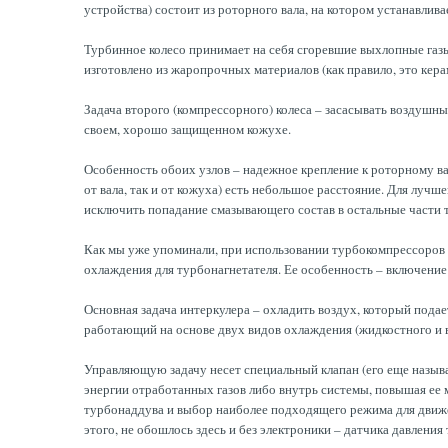
устройства) состоит из роторного вала, на котором устанавлива
Турбинное колесо принимает на себя сгоревшие выхлопные газ
изготовлено из жаропрочных материалов (как правило, это кера
Задача второго (компрессорного) колеса – засасывать воздушны
своем, хорошо защищенном кожухе.
Особенность обоих узлов – надежное крепление к роторному ва
от вала, так и от кожуха) есть небольшое расстояние. Для луч
исключить попадание смазывающего состав в остальные части т
Как мы уже упоминали, при использовании турбокомпрессоров 
охлаждения для турбонагнетателя. Ее особенность – включени
Основная задача интеркулера – охладить воздух, который подае
работающий на основе двух видов охлаждения (жидкостного и 
Управляющую задачу несет специальный клапан (его еще называю
энергии отработанных газов либо внутрь системы, повышая ее 
турбонаддува и выбор наиболее подходящего режима для движе
этого, не обошлось здесь и без электроники – датчика давлен