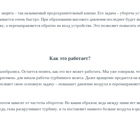
ащита – так называемый предохранительный клапан. Его задача – уберечь уст
крывается очень быстро. При образовании высокого давления последнее будет
жу, а перенаправляется обратно на вход устройства. Это позволяет повысить
Как это работает?
зобрались. Остается понять, как это все может работать. Мы уже говорили, ч
рючком» для начала работы турбинного колеса. Далее вращение предается на в
полняет свою основную задачу – повышает давление воздуха и перенаправляет 
огом зависит от частоты оборотов. Но каким образом, ведь между ними нет ме
дь, газы раскручивают турбину, и та поставляет намного больше воздуха в ци