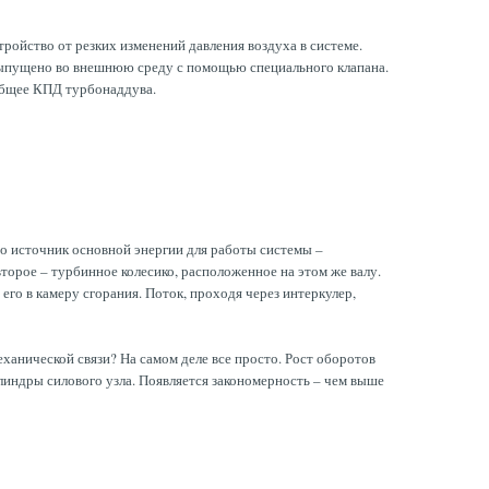
ройство от резких изменений давления воздуха в системе.
 выпущено во внешнюю среду с помощью специального клапана.
 общее КПД турбонаддува.
то источник основной энергии для работы системы –
торое – турбинное колесико, расположенное на этом же валу.
его в камеру сгорания. Поток, проходя через интеркулер,
ханической связи? На самом деле все просто. Рост оборотов
линдры силового узла. Появляется закономерность – чем выше