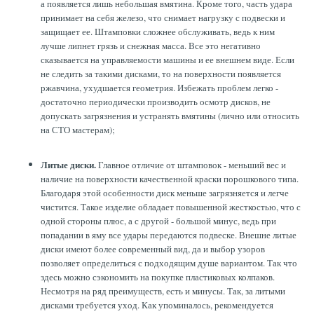
а появляется лишь небольшая вмятина. Кроме того, часть удара
принимает на себя железо, что снимает нагрузку с подвески и
защищает ее. Штамповки сложнее обслуживать, ведь к ним
лучше липнет грязь и снежная масса. Все это негативно
сказывается на управляемости машины и ее внешнем виде. Если
не следить за такими дисками, то на поверхности появляется
ржавчина, ухудшается геометрия. Избежать проблем легко -
достаточно периодически производить осмотр дисков, не
допускать загрязнения и устранять вмятины (лично или относить
на СТО мастерам);
Литые диски.
Главное отличие от штамповок - меньший вес и
наличие на поверхности качественной краски порошкового типа.
Благодаря этой особенности диск меньше загрязняется и легче
чистится. Такое изделие обладает повышенной жесткостью, что с
одной стороны плюс, а с другой - большой минус, ведь при
попадании в яму все удары передаются подвеске. Внешне литые
диски имеют более современный вид, да и выбор узоров
позволяет определиться с подходящим душе вариантом. Так что
здесь можно сэкономить на покупке пластиковых колпаков.
Несмотря на ряд преимуществ, есть и минусы. Так, за литыми
дисками требуется уход. Как упоминалось, рекомендуется