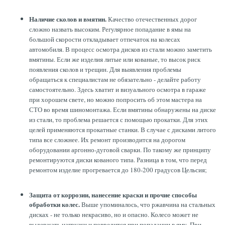
Наличие сколов и вмятин.
Качество отечественных дорог
сложно назвать высоким. Регулярное попадание в ямы на
большой скорости откладывает отпечаток на колесах
автомобиля. В процесс осмотра дисков из стали можно заметить
вмятины. Если же изделия литые или кованые, то высок риск
появления сколов и трещин. Для выявления проблемы
обращаться к специалистам не обязательно - делайте работу
самостоятельно. Здесь хватит и визуального осмотра в гараже
при хорошем свете, но можно попросить об этом мастера на
СТО во время шиномонтажа. Если вмятины обнаружены на диске
из стали, то проблема решается с помощью прокатки. Для этих
целей применяются прокатные станки. В случае с дисками литого
типа все сложнее. Их ремонт производится на дорогом
оборудовании аргонно-дуговой сварки. По такому же принципу
ремонтируются диски кованого типа. Разница в том, что перед
ремонтом изделие прогревается до 180-200 градусов Цельсия;
Защита от коррозии, нанесение краски и прочие способы
обработки колес.
Выше упоминалось, что ржавчина на стальных
дисках - не только некрасиво, но и опасно. Колесо может не
выдержать нагрузки и повредится при попадании в яму. При