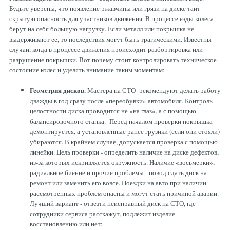
Будьте уверены, что появление ржавчины или грязи на диске таит
ТОРМОЗНЫЕ ДИСКИ
скрытую опасность для участников движения. В процессе езды колеса
берут на себя большую нагрузку. Если металл или покрышка не
выдерживают ее, то последствия могут быть трагическими. Известны
случаи, когда в процессе движения происходит разбортировка или
разрушение покрышки. Вот почему стоит контролировать техническое
состояние колес и уделять внимание таким моментам:
Геометрия дисков.
Мастера на СТО рекомендуют делать работу
дважды в год сразу после «переобувки» автомобиля. Контроль
целостности диска проводится не «на глаз», а с помощью
балансировочного станка. Перед началом проверки покрышка
демонтируется, а установленные ранее грузики (если они стояли)
убираются. В крайнем случае, допускается проверка с помощью
линейки. Цель проверки - определить наличие на диске дефектов,
из-за которых искривляется окружность. Наличие «восьмерки»,
радиальное биение и прочие проблемы - повод сдать диск на
ремонт или заменить его вовсе. Поездки на авто при наличии
рассмотренных проблем опасны и могут стать причиной аварии.
Лучший вариант - отвезти неисправный диск на СТО, где
сотрудники сервиса расскажут, подлежит изделие
восстановлению или нет;