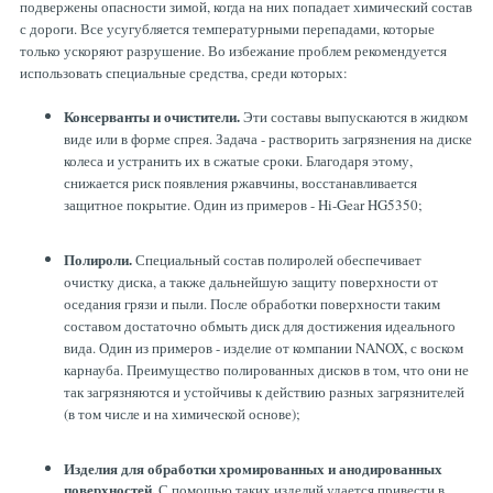
подвержены опасности зимой, когда на них попадает химический состав
с дороги. Все усугубляется температурными перепадами, которые
только ускоряют разрушение. Во избежание проблем рекомендуется
использовать специальные средства, среди которых:
Консерванты и очистители.
Эти составы выпускаются в жидком
виде или в форме спрея. Задача - растворить загрязнения на диске
колеса и устранить их в сжатые сроки. Благодаря этому,
снижается риск появления ржавчины, восстанавливается
защитное покрытие. Один из примеров - Hi-Gear HG5350;
Полироли.
Специальный состав полиролей обеспечивает
очистку диска, а также дальнейшую защиту поверхности от
оседания грязи и пыли. После обработки поверхности таким
составом достаточно обмыть диск для достижения идеального
вида. Один из примеров - изделие от компании NANOX, с воском
карнауба. Преимущество полированных дисков в том, что они не
так загрязняются и устойчивы к действию разных загрязнителей
(в том числе и на химической основе);
Изделия для обработки хромированных и анодированных
поверхностей.
С помощью таких изделий удается привести в