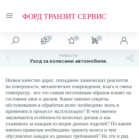
ФОРД ТРАНЗИТ СЕРВИС
0
0
0
Автосервис
О магазине
Обзоры и советы
Т.О. ФОРД ТРАНЗИТ
Новости
Уход за колесами автомобиля.
Ремонт подвески и ходовой части
Отзывы о компании
Обзоры
Фильтр МАСЛЯНЫЙ
Низкое качество дорог, попадание химических реагентов
Ремонт агрегатов
Рейтинг
Фильтр ТОПЛИВНЫЙ
на поверхность, механические повреждения, влага и смена
температур - все это самым негативным образом влияет на
состояние шин и дисков. Какие именно секреты
Кузовные работы
Технологии
Фильтр ВОЗДУШНЫЙ
обслуживания и обработки колес необходимо знать и
применять в процессе эксплуатации? В чем именно
заключаются особенности колесных дисков и как
Плановое Т.О.
Фильтр САЛОННЫЙ
ухаживать за каждым из видов данных изделий? По каким
именно правилам необходимо хранить колеса и чем
обусловлено каждое из данных требований? На эти и ряд