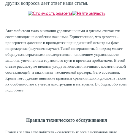
других вопросов дает ответ наша статья.
Рулевая система
Масло МОТОРНОЕ
Топливная система
МАСЛО ТРАНСМИССИОННОЕ
Автолюбители мало внимания уделяют шинами и дискам, считая эти
составляющие не особенно важными. Единственное, что делается -
Тормозная система
ТОРМОЗНАЯ ЖИДКОСТЬ
проверяется давление и проводится периодический осмотр на факт
повреждения (в лучшем случае). Такой поверхностный подход может
обернуться серьезными последствиями - снижением управляемости
машины, увеличением тормозного пути и прочими проблемами. В этой
Автоэлектрика
АНТИФРИЗ
статье рассмотрим нюансы ухода за колесами, начиная с косметической
составляющей и заканчивая технической проверкой его состояния.
Кроме того, уделим внимание правилам хранения шин и дисков, а также
ПРИВОДНОЙ РЕМЕНЬ
их особенностям с учетом конструкции и материала. В общем, обо всем
подробнее.
РОЛИКИ
Правила технического обслуживания
ТОРМОЗНЫЕ КОЛОДКИ
Главная задача автолюбителя - содержать колеса в исправном виде.