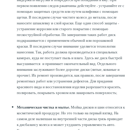
первом появлении следов ржавчины действуйте - устраняйте ее с
помощью защитных средств или путем шлифовки с помощью
щетки. В последнем случае чистите колесо до металла, после
наносите шпаклевку и слой краски. Еще один способ защиты -
устранение коррозии или старого покрытия с помощью
пескоструйной обработки. По завершении таких работ диск
подкрашивается с применением обычной или порошковой
краски. В последнем случае внимание уделяется технологии
нанесения. Так, работа должна производиться в специальных
камерах, куда не поступает пыль и влага. Здесь же диск быстрей
высушивается и принимает окончательный вид. Отдельного
внимания заслуживают более дорогие диски (литые, кованые и
прочие). Их ремонт производится, как правило, после завершения
ремонтных работ или устранения дефектов. Для придания
красивого вида и восстановления изделия разрешается красить,
полировать, покрывать хромом или лакировать поверхность;
Механическая чистка и мытье.
Мойка дисков и шин относится к
косметической процедуре. Но это только на первый взгляд. На
самом деле налипшая на внутренней части диска грязь приводит
к дисбалансу колеса и может ухудшить управляемость авто.