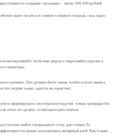
ая стоимость создания «нулевика» - около 300-400 рублей.
збежно идете на риск и ставите в первую очередь «под удар»
ом высверливайте несколько дырок и закрепляйте изделие к
ого герметика;
ьшого размера. Оно должно быть таким, чтобы в итоге вышел
ы (последняя также садится на герметик);
руги и сформировать своеобразное изделие в виде цилиндра без
ли этого не сделать, то материал расслоится;
 достаточно найти специальную сетку для стыков. Ее
эффективности можно использовать малярный клей. Как только