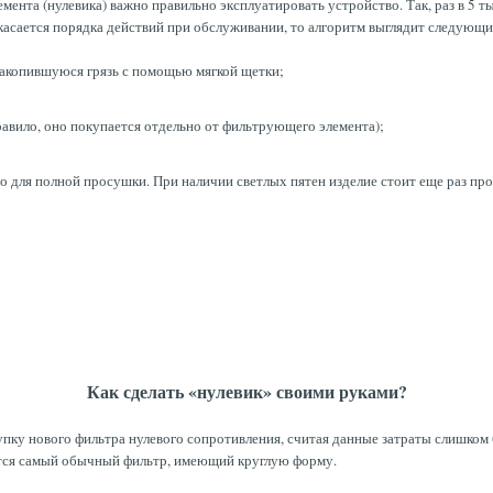
ента (нулевика) важно правильно эксплуатировать устройство. Так, раз в 5
касается порядка действий при обслуживании, то алгоритм выглядит следующ
 накопившуюся грязь с помощью мягкой щетки;
авило, оно покупается отдельно от фильтрующего элемента);
 для полной просушки. При наличии светлых пятен изделие стоит еще раз пр
Как сделать «нулевик» своими руками?
упку нового фильтра нулевого сопротивления, считая данные затраты слишком 
ется самый обычный фильтр, имеющий круглую форму.