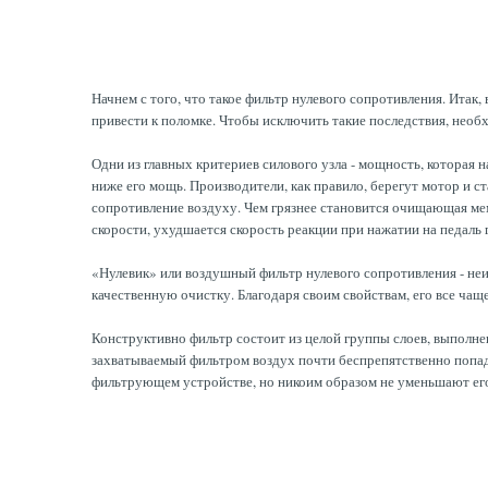
Начнем с того, что такое фильтр нулевого сопротивления. Итак
привести к поломке. Чтобы исключить такие последствия, необ
Одни из главных критериев силового узла - мощность, которая 
ниже его мощь. Производители, как правило, берегут мотор и 
сопротивление воздуху. Чем грязнее становится очищающая мем
скорости, ухудшается скорость реакции при нажатии на педаль г
«Нулевик» или воздушный фильтр нулевого сопротивления - не
качественную очистку. Благодаря своим свойствам, его все ч
Конструктивно фильтр состоит из целой группы слоев, выполне
захватываемый фильтром воздух почти беспрепятственно попада
фильтрующем устройстве, но никоим образом не уменьшают ег