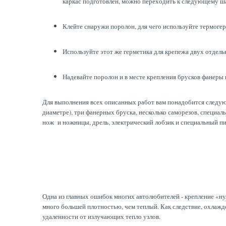
каркас подготовлен, можно переходить к следующему ш
Клейте снаружи поролон, для чего используйте термоге
Используйте этот же герметика для крепежа двух отдел
Надевайте поролон и в месте крепления брусков фанеры
Для выполнения всех описанных работ вам понадобится следующ
диаметре), три фанерных бруска, несколько саморезов, специал
нож и ножницы, дрель, электрический лобзик и специальный пи
Одна из главных ошибок многих автолюбителей - крепление «ну
много большей плотностью, чем теплый. Как следствие, охлажд
удаленности от излучающих тепло узлов.