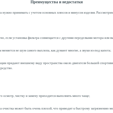
Преимущества и недостатки
 нужно принимать с учетом основных плюсов и минусов изделия. Рассмотрим
тно, если установка фильтра совмещается с другими переделками мотора или 
 меняется не шум самого выхлопа, как думают многие, а звуки из-под капота;
кции придают внешнему виду пространства около двигателя большей спортивнос
средство.
го осмотр, чистку и замену приходится выполнять много чаще;
ра очистка может быть очень плохой, что приводит к быстрому загрязнению мо