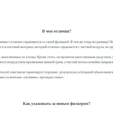
В чем отличия?
евик») отлично справляются со своей функцией. В чем же тогда их разница? В
уется плотный материал, который отлично справляется с чисткой воздуха, но п
в, выполненных из хлопка. Кроме этого, он пропитан качественным средство
ится посредством прилипания лишней грязи, а чистый поток спокойно направля
 способ очистки не гарантирует хороших результатов, и большой объем пыли в
мысл в монтаже «нулевика» пропадает вовсе.
Как ухаживать за новым фильтром?