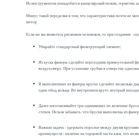
Из инструментов понадобится канцелярский ножик, герметик, ка
Минус такой переделки в том, что характеристики почти не ме
мотор.
Если же вы являетесь рисковым человеком, то при создании «н
Убирайте стандартный фильтрующий элемент;
Из куска фанеры сделайте переходник прямоугольной фор
воздухомеру. При установке трубки в отверстие однозна
В выполненных из фанеры кругах сделайте несколько дыр
один обод кольца. Во внутреннем круге, который находи
Далее изготавливайте три одинаковых по величине бруса
стенок. Нельзя забывать, что бруски выполнены из фанер
Важная задача - удержать поролон между двумя кругами.
преимуществ - наличие на торцевой части клея, что по