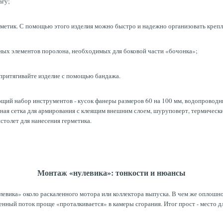
агу;
рметик. С помощью этого изделия можно быстро и надежно организовать крепл
ьных элементов поролона, необходимых для боковой части «бочонка»;
 притягивайте изделие с помощью бандажа.
ий набор инструментов - кусок фанеры размеров 60 на 100 мм, водопроводный 
ьная сетка для армирования с клеящим внешним слоем, шуруповерт, термическ
столет для нанесения герметика.
Монтаж «нулевика»: тонкости и нюансы
левика» около раскаленного мотора или коллектора выпуска. В чем же оплошно
енный поток проще «проталкивается» в камеры сгорания. Итог прост - место 