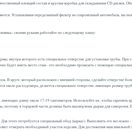
чественный клеящий состав и круглая коробка для складывания CD дисков. Общ
няются. Устанавливая переделанный фильтр на современный автомобиль, вы неи
улевика» своими руками работайте по следующему плану:
мы, внутри которого есть специальное отверстие для установки трубы. При эт
чно будет иметь место стык - его необходимо промазать с помощью специальн
ок. В круге, который расположен с внешней стороны, сделайте отверстие бол
тся около расходомера, делается специальное отверстие, имеющее размер труб
, имеющих длину около 17-19 сантиметров. Используйте их, чтобы скрепить к
ы, поэтому в торцевой части должны быть высверлены дырки для саморезов. Ес
 Для этого потребуется специальный обод (каркас). Выполнить его несложно -
зволяет отмерить необходимый участок изделия. Для достижения максимальной 