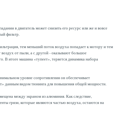
адании в двигатель может снизить его ресурс или же и вовсе
ный фильтр.
фильтрация, тем меньший поток воздуха попадает к мотору и тем
воздух от пыли, а с другой - оказывают большое
о. В итоге машина «тупеет», теряется динамика набора
инимальном уровне сопротивления он обеспечивает
ешат» данным видом тюнинга для повышения общей мощности.
омещена между экраном из алюминия. Как следствие,
нты грязи, которые являются частью воздуха, остаются на