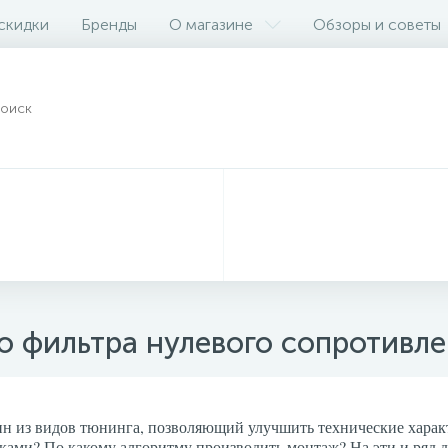
 скидки
Бренды
О магазине
Обзоры и советы
о фильтра нулевого сопротивле
ин из видов тюнинга, позволяющий улучшить технические характ
ками? По какому алгоритму производить монтаж? На эти и ряд др