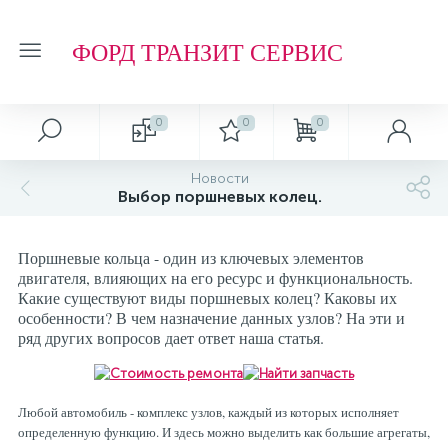
ФОРД ТРАНЗИТ СЕРВИС
0
0
0
Автосервис
О магазине
Обзоры и советы
Т.О. ФОРД ТРАНЗИТ
Новости
Выбор поршневых колец.
Ремонт подвески и ходовой части
Отзывы о компании
Обзоры
Фильтр МАСЛЯНЫЙ
Поршневые кольца - один из ключевых элементов
Ремонт агрегатов
Рейтинг
Фильтр ТОПЛИВНЫЙ
двигателя, влияющих на его ресурс и функциональность.
Какие существуют виды поршневых колец? Каковы их
особенности? В чем назначение данных узлов? На эти и
Кузовные работы
Технологии
Фильтр ВОЗДУШНЫЙ
ряд других вопросов дает ответ наша статья.
Плановое Т.О.
Фильтр САЛОННЫЙ
Любой автомобиль - комплекс узлов, каждый из которых исполняет
определенную функцию. И здесь можно выделить как большие агрегаты,