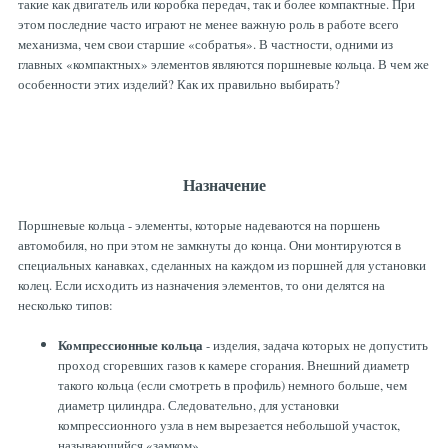
такие как двигатель или коробка передач, так и более компактные. При
Рулевая система
Масло МОТОРНОЕ
этом последние часто играют не менее важную роль в работе всего
механизма, чем свои старшие «собратья». В частности, одними из
главных «компактных» элементов являются поршневые кольца. В чем же
Топливная система
МАСЛО ТРАНСМИССИОННОЕ
особенности этих изделий? Как их правильно выбирать?
Тормозная система
ТОРМОЗНАЯ ЖИДКОСТЬ
Назначение
Автоэлектрика
АНТИФРИЗ
Поршневые кольца - элементы, которые надеваются на поршень
автомобиля, но при этом не замкнуты до конца. Они монтируются в
специальных канавках, сделанных на каждом из поршней для установки
ПРИВОДНОЙ РЕМЕНЬ
колец. Если исходить из назначения элементов, то они делятся на
несколько типов:
РОЛИКИ
Компрессионные кольца
- изделия, задача которых не допустить
проход сгоревших газов к камере сгорания. Внешний диаметр
такого кольца (если смотреть в профиль) немного больше, чем
ТОРМОЗНЫЕ КОЛОДКИ
диаметр цилиндра. Следовательно, для установки
компрессионного узла в нем вырезается небольшой участок,
называющийся «замком».