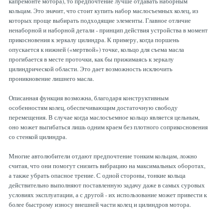
капремонте мотора), то предпочтение лучше отдавать наборным
кольцам. Это значит, что стоит купить набор маслосъемных колец, из
которых проще выбирать подходящие элементы. Главное отличие
ненаборной и наборной детали - принцип действия устройства в момент
прикосновения к зеркалу цилиндра. К примеру, когда поршень
опускается к нижней («мертвой») точке, кольцо для съема масла
прогибается в месте проточки, как бы прижимаясь к зеркалу
цилиндрической области. Это дает возможность исключить
проникновение лишнего масла.
Описанная функция возможна, благодаря конструктивным
особенностям колец, обеспечивающим достаточную свободу
перемещения. В случае когда маслосъемное кольцо является цельным,
оно может выгибаться лишь одним краем без плотного соприкосновения
со стенкой цилиндра.
Многие автолюбители отдают предпочтение тонким кольцам, ложно
считая, что они помогут снизить вибрацию на максимальных оборотах,
а также убрать опасное трение. С одной стороны, тонкие кольца
действительно выполняют поставленную задачу даже в самых суровых
условиях эксплуатации, а с другой - их использование может привести к
более быстрому износу внешней части колец и цилиндров мотора.