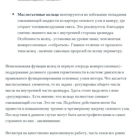
ТОРМОЗНЫЕ ДИСКИ
Маслосъемные кольца
монтируются во избежание попадания
смазывающей жидкости из картера силового узла в камеру, где
сгорает топливовоздушная смесь. Это реализуется, благодаря
снятию лишнего масла с внутренней стороны цилиндра.
Особенность колец - установка на уровне ниже, чем монтаж
компрессионных «собратьев». Главное отличие от прошлого
типа колец - наличие сквозных прорезей по всему периметру.
Немаловажная функция колец (в первую очередь компрессионных) -
поддержание должного уровня герметичности в системе двигателя и
правильного функционирования основных узлов мотора. Что касается
маслосъемных элементов, то их задача - регулировка общего числа
масла на внутренней части цилиндра. Здесь стоит выделить слово
«регулировка». Есть мнение, что кольцо полностью снимает
смазывающий состав. Это не так. Подобное действием могло бы
привести к повышенному трению и чрезмерному нагреву силового узла.
Последствия в данном случае могут быть катастрофическими и самое
страшное из них - заклинивание.
Несмотря на качественно выполненную работу, часть газов все равно